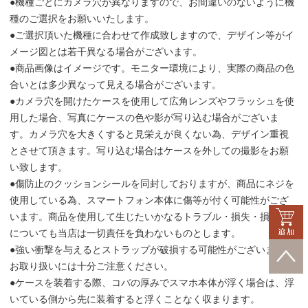
●機種ごとにカメラ穴が異なりますので、お間違いのないように機
種のご選択をお願いいたします。
●ご選択頂いた機種に合わせて作成致しますので、デザイン等がイ
メージ図とは若干異なる場合がございます。
●商品画像はイメージです。モニター環境により、実際の商品の色
合いとは多少異なって見える場合がございます。
●カメラ穴を開けたケースを使用して広角レンズやフラッシュを使
用した場合、写真にケースの色や影が写り込む場合がございま
す。カメラ穴を大きくすると見栄えが良くない為、デザイン重視
とさせて頂きます。写り込む場合はケースを外しての撮影をお願
い致します。
●傷防止のクッションシールを同封しておりますが、商品にネジを
使用している為、スマートフォン本体に傷等が付く可能性がござ
います。商品を使用して生じたいかなるトラブル・損失・損害等
についても当店は一切責任を負わないものとします。
●強い衝撃を与えるとストラップが破損する可能性がございます。
お取り扱いには十分ご注意ください。
●ケースを装着する際、コバの厚みでスマホ本体が浮く場合は、浮
いている側から先に装着すると浮くことなく収まります。