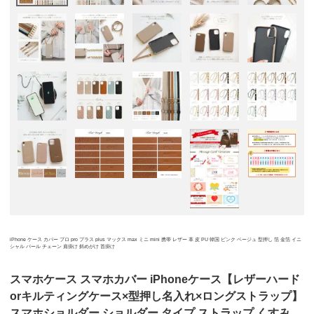
iPhone ケース カバー プロ pro プラス plus マックス max ミニ mini 携帯 レザー 革 皮 PU 韓国 ピンク ベージュ 型押し 箔 金箔 イニ
シャル パール チェーン 肩掛け 斜めがけ 首掛け
スマホケース スマホカバー iPhoneケース【レザーハード
orキルティングケース×型押し名入れ×ロングストラップ】
スマホショルダー ショルダー タイプ ストラップ くすみ