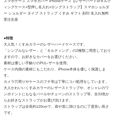
スマホケース スマホカバー iPhoneケース【レザーハードorキルテ
ィングケース×型押し名入れ×ロングストラップ】スマホショルダ
ー ショルダー タイプ ストラップ くすみ ギフト 刻印 名入れ無料
受注生産
●特徴
大人気！くすみカラーのレザーハードケースです。
「シンプルなレザー」と「キルティング」の2種類ご用意しており
ますので、お好きなカバーをお選びください。
素材は優しい手触りのPUレザーを使用。
ケース内側の素材にもこだわり、iPhone本体を優しく保護しま
す。
カメラ穴周りやケースのフチ等は丁寧にコバ処理をしています。
大人かわいいくすみカラーのレザーストラップや、オシャレのワ
ンポイントにもなるパールやチェーンのストラップ等、全33色か
らお好きなストラップがお選び頂けます。
ストラップは全長約120cmで、肩や首に掛けるのに丁度良い長さ
です。