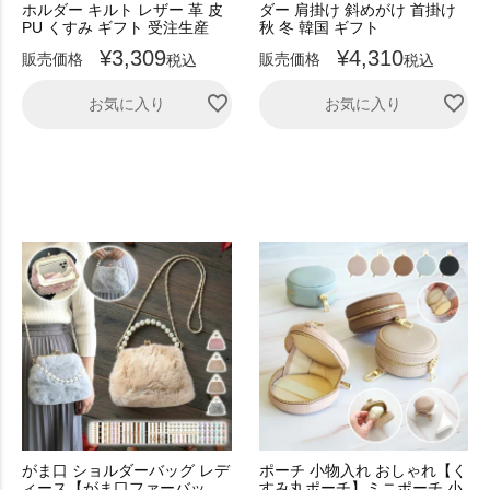
ホルダー キルト レザー 革 皮
ダー 肩掛け 斜めがけ 首掛け
PU くすみ ギフト 受注生産
秋 冬 韓国 ギフト
¥
3,309
¥
4,310
販売価格
販売価格
税込
税込
お気に入り
お気に入り
がま口 ショルダーバッグ レデ
ポーチ 小物入れ おしゃれ【く
ィース【がま口ファーバッ
すみ丸ポーチ】ミニポーチ 小