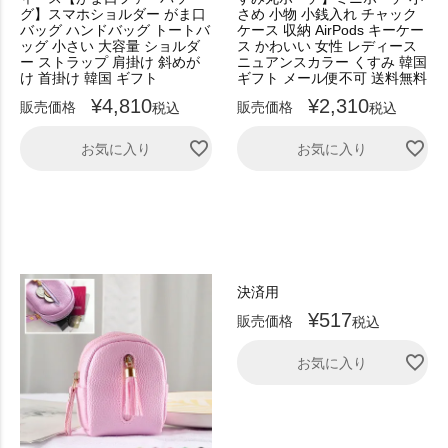
グ】スマホショルダー がま口
さめ 小物 小銭入れ チャック
バッグ ハンドバッグ トートバ
ケース 収納 AirPods キーケー
ッグ 小さい 大容量 ショルダ
ス かわいい 女性 レディース
ー ストラップ 肩掛け 斜めが
ニュアンスカラー くすみ 韓国
け 首掛け 韓国 ギフト
ギフト メール便不可 送料無料
¥
4,810
¥
2,310
販売価格
販売価格
税込
税込
お気に入り
お気に入り
決済用
¥
517
販売価格
税込
お気に入り