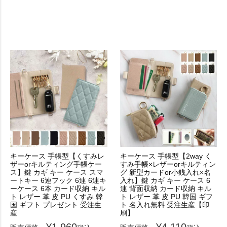
キーケース 手帳型【くすみレ
キーケース 手帳型【2way く
ザーorキルティング手帳ケー
すみ手帳×レザーorキルティン
ス】鍵 カギ キー ケース スマ
グ 新型カードor小銭入れ×名
ートキー 6連フック 6連 6連キ
入れ】鍵 カギ キー ケース 6
ーケース 6本 カード収納 キル
連 背面収納 カード収納 キル
ト レザー 革 皮 PU くすみ 韓
ト レザー 革 皮 PU 韓国 ギフ
国 ギフト プレゼント 受注生
ト 名入れ無料 受注生産【印
産
刷】
¥
1,960
¥
4,110