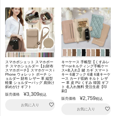
スマホポシェット スマホポー
キーケース 手帳型【くすみレ
チ スマホショルダー【お財布
ザーorキルティング手帳ケー
スマホポーチ】スマホケース i
ス×名入れ】鍵 カギ スマート
Phone ウォレット ポーチ シ
キー 6連フック 6連 6連キーケ
ョルダー 財布 レザー 革 縦型
ース カード収納 キルト レザ
軽量 ショルダーバッグ 肩掛け
ー 革 皮 PU くすみ 韓国 ギフ
斜めがけ ギフト
ト 名入れ無料 受注生産【印
刷】
¥
3,309
販売価格
税込
¥
2,759
販売価格
税込
お気に入り
お気に入り