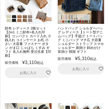
財布 レディース 2個セット
ハンドバッグ ショルダーバッ
【2in1 ミニ財布×名入れ印
グ レディース【トート型デニ
刷】コンパクト カード入れ 小
ムバッグ】手提げ トートバッ
銭入れ コインケース お札 小
グ ミニバッグ マチ広 大容量
さい 大容量 ファスナー ボタ
ショルダー ストラップ スマホ
ン がま口 じゃばら くすみ ギ
ショルダー 肩掛け 斜めがけ
フト 名入れ無料 受注生産【印
首掛け 韓国 ギフト
刷】
¥
5,310
販売価格
税込
¥
3,110
販売価格
税込
お気に入り
お気に入り