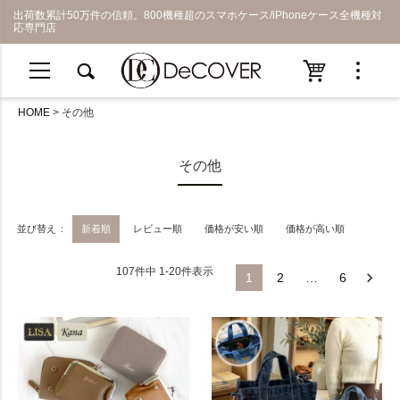
出荷数累計50万件の信頼。800機種超のスマホケース/iPhoneケース全機種対
応専門店
HOME
その他
その他
並び替え
新着順
レビュー順
価格が安い順
価格が高い順
107
件中
1
-
20
件表示
1
2
…
6