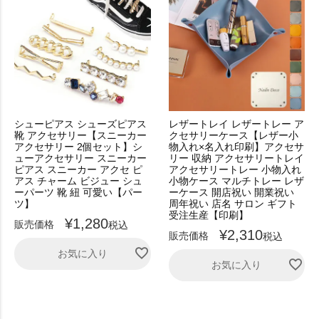
シューピアス シューズピアス
レザートレイ レザートレー ア
靴 アクセサリー【スニーカー
クセサリーケース【レザー小
アクセサリー 2個セット】シ
物入れ×名入れ印刷】アクセサ
ューアクセサリー スニーカー
リー 収納 アクセサリートレイ
ピアス スニーカー アクセ ピ
アクセサリートレー 小物入れ
アス チャーム ビジュー シュ
小物ケース マルチトレー レザ
ーパーツ 靴 紐 可愛い【パー
ーケース 開店祝い 開業祝い
ツ】
周年祝い 店名 サロン ギフト
受注生産【印刷】
¥
1,280
販売価格
税込
¥
2,310
販売価格
税込
お気に入り
お気に入り