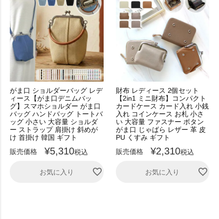
がま口 ショルダーバッグ レデ
財布 レディース 2個セット
ィース【がま口デニムバッ
【2in1 ミニ財布】コンパクト
グ】スマホショルダー がま口
カードケース カード入れ 小銭
バッグ ハンドバッグ トートバ
入れ コインケース お札 小さ
ッグ 小さい 大容量 ショルダ
い 大容量 ファスナー ボタン
ー ストラップ 肩掛け 斜めが
がま口 じゃばら レザー 革 皮
け 首掛け 韓国 ギフト
PU くすみ ギフト
¥
5,310
¥
2,310
販売価格
販売価格
税込
税込
お気に入り
お気に入り