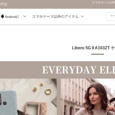
スマホケース/i
専門店
/
）
スマホケース以外のアイテム
Android
Libero 5G II A103ZT