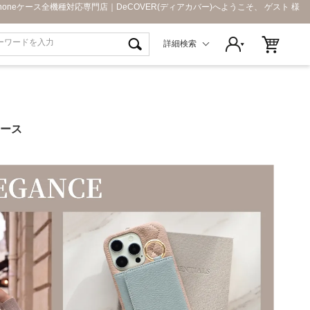
Phoneケース全機種対応専門店｜DeCOVER(ディアカバー)へようこそ、 ゲスト 様
詳細検索
 ケース