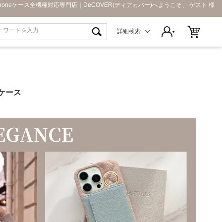
Phoneケース全機種対応専門店｜DeCOVER(ディアカバー)へようこそ、 ゲスト 様
詳細検索
9 ケース