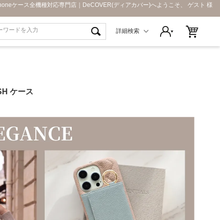
Phoneケース全機種対応専門店｜DeCOVER(ディアカバー)へようこそ、 ゲスト 様
詳細検索
8SH ケース