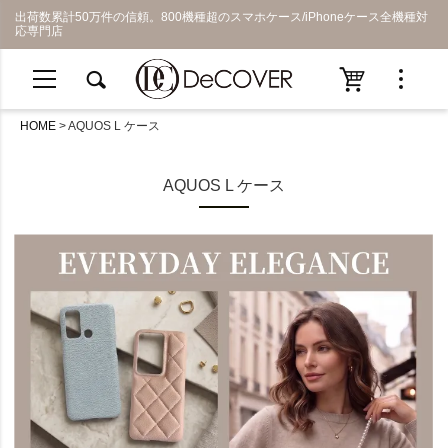
出荷数累計50万件の信頼。800機種超のスマホケース/iPhoneケース全機種対
応専門店
HOME
AQUOS L ケース
AQUOS L ケース