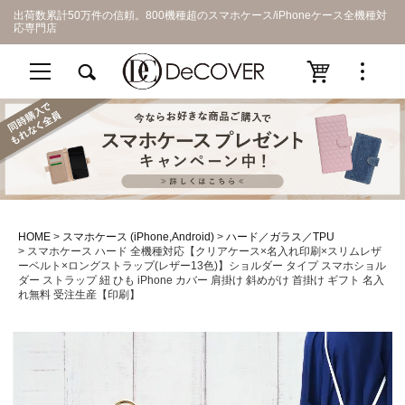
出荷数累計50万件の信頼。800機種超のスマホケース/iPhoneケース全機種対
応専門店
HOME
スマホケース (iPhone,Android)
ハード／ガラス／TPU
スマホケース ハード 全機種対応【クリアケース×名入れ印刷×スリムレザ
ーベルト×ロングストラップ(レザー13色)】ショルダー タイプ スマホショル
ダー ストラップ 紐 ひも iPhone カバー 肩掛け 斜めがけ 首掛け ギフト 名入
れ無料 受注生産【印刷】