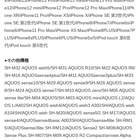
x/iPhone13/iPhone13 Pro/iPhone13 mini/iPhone13 Pro Max/iPhon
e12/iPhone12 mini/iPhone12 Pro/iPhone12 Pro Max/iPhone11/iPh
one XR/iPhone11 Pro/iPhone XS/iPhone X/iPhone SE 第3世代/iPh
one SE 第2世代/iPhone SE 第1世代/iPhone8/iPhone7/iPhone6s/iP
hone6/iPhone11 Pro Max/iPhone XS Max/iPhone8PLUS/iPhone7P
LUS/iPhone6sPLUS/iPhone6PLUS/iPhone5s/5/iPod touch 第6世
代/iPod touch 第5世代
●その他機種
SH-M32 AQUOS wish5/SH-M31 AQUOS R10/SH-M22 AQUOS R6/
SH-M16 AQUOSsense4plus/SH-M11 AQUOSsense3plus/SH-M33
AQUOS sense10/SH-M29 AQUOS sense9/SH-M26 AQUOS sense
8/SH-M24 AQUOS sense7/SH-M10 AQUOS zero/SH-M05 AQUOS
sense lite/SH-M04 AQUOS/SH-M03 AQUOS mini/AQUOS L2/AQU
OS L/A402SH AQUOS wish4/AQUOS wish3 A302SH/AQUOS wish
A104SH/AQUOS wish SH-M20/AQUOS sense5G SH-M17/AQUOS
sense4/AQUOSsense4basic A003SH/AQUOSsense4lite SH-RM1
5/AQUOSsense3lite SH-RM12/AQUOS Sense2 SH-M08/AQUOS
Sense Plus SH-M07/SH-M09 AQUOS R2 Compact/arrows Alpha