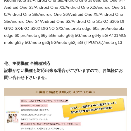
Redmi Note 9s/Android One S8/Android One S7/Android One X4/
Android One S3/Android One X3/Android One X2/Android One S1
0/Android One S9/Android One S6/Android One X5/Android One
S5/Android One S4/Android One S2/Android One S1/KC-S305 DI
GNO SX4/KC-S302 DIGNO SX2/motorola edge 60s pro/motorola
edge 60 pro/moto g66y 5G/moto g66j 5G/moto g64y 5G A401MO/
moto g53y 5G/moto g53j 5G/moto g52j 5G (TPUのみ)/moto g13
他、主要機種 全機種対応
記載がない機種も対応出来る場合がございますので、お気軽にお
問い合わせ下さいませ。