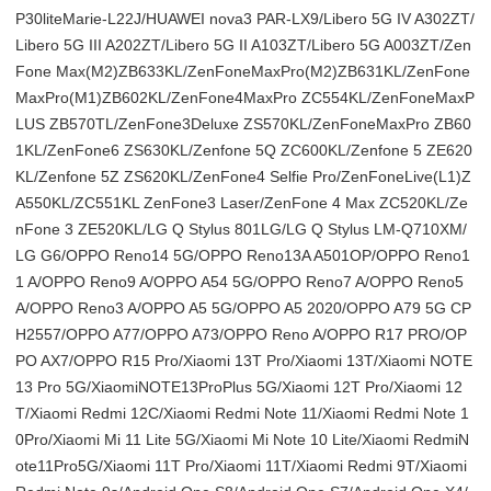
P30liteMarie-L22J/HUAWEI nova3 PAR-LX9/Libero 5G IV A302ZT/
Libero 5G III A202ZT/Libero 5G II A103ZT/Libero 5G A003ZT/Zen
Fone Max(M2)ZB633KL/ZenFoneMaxPro(M2)ZB631KL/ZenFone
MaxPro(M1)ZB602KL/ZenFone4MaxPro ZC554KL/ZenFoneMaxP
LUS ZB570TL/ZenFone3Deluxe ZS570KL/ZenFoneMaxPro ZB60
1KL/ZenFone6 ZS630KL/Zenfone 5Q ZC600KL/Zenfone 5 ZE620
KL/Zenfone 5Z ZS620KL/ZenFone4 Selfie Pro/ZenFoneLive(L1)Z
A550KL/ZC551KL ZenFone3 Laser/ZenFone 4 Max ZC520KL/Ze
nFone 3 ZE520KL/LG Q Stylus 801LG/LG Q Stylus LM-Q710XM/
LG G6/OPPO Reno14 5G/OPPO Reno13A A501OP/OPPO Reno1
1 A/OPPO Reno9 A/OPPO A54 5G/OPPO Reno7 A/OPPO Reno5
A/OPPO Reno3 A/OPPO A5 5G/OPPO A5 2020/OPPO A79 5G CP
H2557/OPPO A77/OPPO A73/OPPO Reno A/OPPO R17 PRO/OP
PO AX7/OPPO R15 Pro/Xiaomi 13T Pro/Xiaomi 13T/Xiaomi NOTE
13 Pro 5G/XiaomiNOTE13ProPlus 5G/Xiaomi 12T Pro/Xiaomi 12
T/Xiaomi Redmi 12C/Xiaomi Redmi Note 11/Xiaomi Redmi Note 1
0Pro/Xiaomi Mi 11 Lite 5G/Xiaomi Mi Note 10 Lite/Xiaomi RedmiN
ote11Pro5G/Xiaomi 11T Pro/Xiaomi 11T/Xiaomi Redmi 9T/Xiaomi