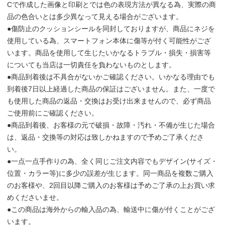
Cで作成した画像と印刷とでは色の表現方法が異なる為、実際の商
品の色合いとは多少異なって見える場合がございます。
●傷防止のクッションシールを同封しておりますが、商品にネジを
使用している為、スマートフォン本体に傷等が付く可能性がござ
います。商品を使用して生じたいかなるトラブル・損失・損害等
についても当店は一切責任を負わないものとします。
●商品到着後は不具合がないかご確認ください。いかなる理由でも
到着後7日以上経過した商品の保証はございません。また、一度で
も使用した商品の返品・交換はお受け出来ませんので、必ず商品
ご使用前にご確認ください。
●商品到着後、お客様の元で破損・故障・汚れ・不備が生じた場合
は、返品・交換等の対応は致しかねますので予めご了承くださ
い。
●一点一点手作りの為、全く同じご注文内容でもデザイン(サイズ・
位置・カラー等)に多少の誤差が生じます。同一商品を複数ご購入
のお客様や、2回目以降ご購入のお客様は予めご了承の上お買い求
めくださいませ。
●この商品は海外からの輸入品の為、輸送中に傷が付くことがござ
います。