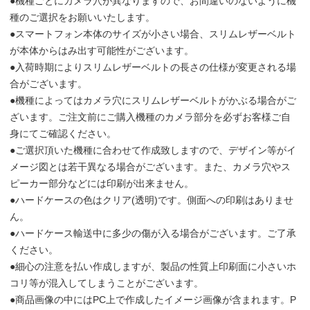
●機種ごとにカメラ穴が異なりますので、お間違いのないように機
種のご選択をお願いいたします。
●スマートフォン本体のサイズが小さい場合、スリムレザーベルト
が本体からはみ出す可能性がございます。
●入荷時期によりスリムレザーベルトの長さの仕様が変更される場
合がございます。
●機種によってはカメラ穴にスリムレザーベルトがかぶる場合がご
ざいます。ご注文前にご購入機種のカメラ部分を必ずお客様ご自
身にてご確認ください。
●ご選択頂いた機種に合わせて作成致しますので、デザイン等がイ
メージ図とは若干異なる場合がございます。また、カメラ穴やス
ピーカー部分などには印刷が出来ません。
●ハードケースの色はクリア(透明)です。側面への印刷はありませ
ん。
●ハードケース輸送中に多少の傷が入る場合がございます。ご了承
ください。
●細心の注意を払い作成しますが、製品の性質上印刷面に小さいホ
コリ等が混入してしまうことがございます。
●商品画像の中にはPC上で作成したイメージ画像が含まれます。P