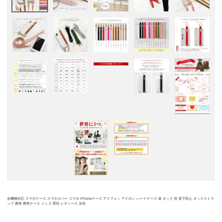
全機種対応 スマホケース スマホカバー スマホ iPhoneケース アイフォン アイホン ハードケース 肩 ネック 首 落下防止 ネックストラ
ップ 携帯 携帯ケース メンズ 男性 レディース 女性