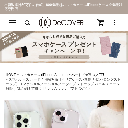
出荷数累計50万件の信頼。800機種超のスマホケース/iPhoneケース全機種対
応専門店
HOME
スマホケース (iPhone,Android)
ハード／ガラス／TPU
スマホケース ハード 全機種対応【クリアケース×立体リボン×ロングスト
ラップ】スマホショルダー ショルダー タイプ ストラップ パール チェーン
肩掛け 斜めがけ 首掛け iPhone Android ギフト 受注生産