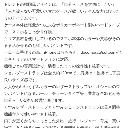
トレンドの韓国風デザインは、「自分らしさを大切にしたい」
「人と被らない可愛いスマホケースが欲しい」そんな方にぴった
りのアイテムです。
ケース本体は軽量かつ丈夫なポリカーボネート製のハードタイプ
で、スマホをしっかり保護。
クリア素材を使用しているのでスマホ本体のカラーや質感がその
まま活かせるのも嬉しいポイントです。
一点一点手作りの為、iPhoneはもちろん、docomo/au/softbank他
全キャリアのスマートフォンに対応。
機種ごとの専用設計で、装着したままの操作性も抜群です。
ショルダーストラップは全長約120cmで、肩掛け・首掛けに丁度
良いサイズ感です。
大人かわいいくすみカラーのレザーストラップや、オシャレのワ
ンポイントになるパール・チェーンタイプ等、豊富な全33色から
自分らしい1本がお選び頂けます。
くすみレザーストラップとくすみチェーンストラップは長さ調整
機能付きで使いやすさも抜群。
両手が空くからちょっとした外出・旅行・レジャー・育児・買い
物等、あらゆるシーンで活躍する機能性とデザイン性を兼ね備え