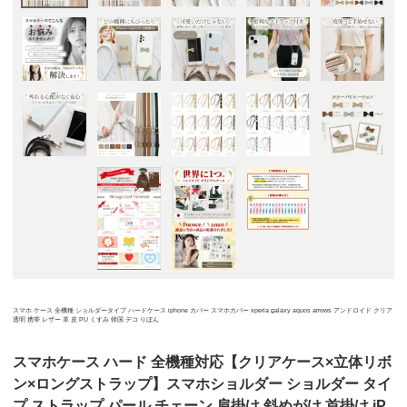
スマホ ケース 全機種 ショルダータイプ ハードケース iphone カバー スマホカバー xperia galaxy aquos arrows アンドロイド クリア
透明 携帯 レザー 革 皮 PU くすみ 韓国 デコ りぼん
スマホケース ハード 全機種対応【クリアケース×立体リボ
ン×ロングストラップ】スマホショルダー ショルダー タイ
プ ストラップ パール チェーン 肩掛け 斜めがけ 首掛け iP