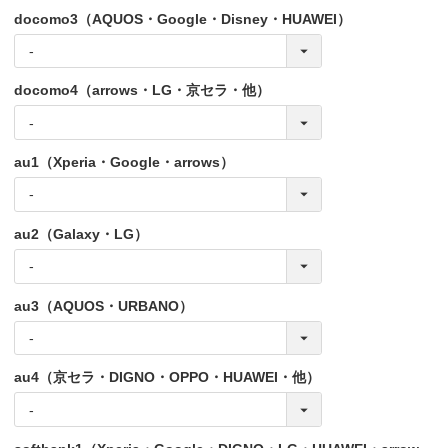
docomo3（AQUOS・Google・Disney・HUAWEI）
docomo4（arrows・LG・京セラ・他）
au1（Xperia・Google・arrows）
au2（Galaxy・LG）
au3（AQUOS・URBANO）
au4（京セラ・DIGNO・OPPO・HUAWEI・他）