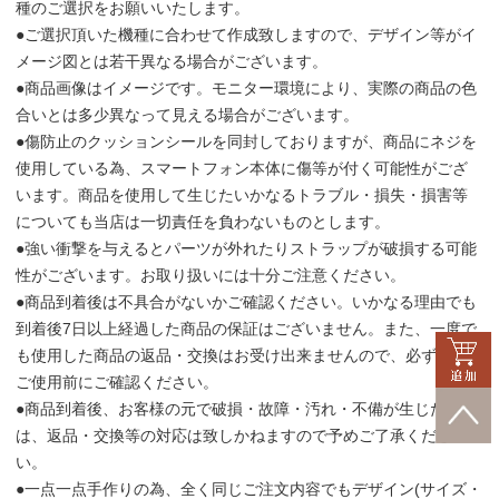
種のご選択をお願いいたします。
●ご選択頂いた機種に合わせて作成致しますので、デザイン等がイ
メージ図とは若干異なる場合がございます。
●商品画像はイメージです。モニター環境により、実際の商品の色
合いとは多少異なって見える場合がございます。
●傷防止のクッションシールを同封しておりますが、商品にネジを
使用している為、スマートフォン本体に傷等が付く可能性がござ
います。商品を使用して生じたいかなるトラブル・損失・損害等
についても当店は一切責任を負わないものとします。
●強い衝撃を与えるとパーツが外れたりストラップが破損する可能
性がございます。お取り扱いには十分ご注意ください。
●商品到着後は不具合がないかご確認ください。いかなる理由でも
到着後7日以上経過した商品の保証はございません。また、一度で
も使用した商品の返品・交換はお受け出来ませんので、必ず商品
ご使用前にご確認ください。
●商品到着後、お客様の元で破損・故障・汚れ・不備が生じた場合
は、返品・交換等の対応は致しかねますので予めご了承くださ
い。
●一点一点手作りの為、全く同じご注文内容でもデザイン(サイズ・