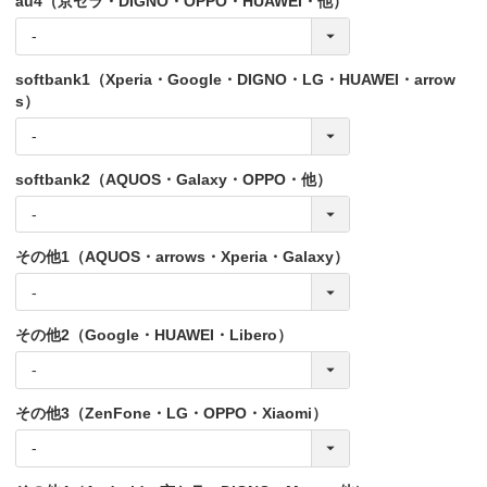
au4（京セラ・DIGNO・OPPO・HUAWEI・他）
softbank1（Xperia・Google・DIGNO・LG・HUAWEI・arrow
s）
softbank2（AQUOS・Galaxy・OPPO・他）
その他1（AQUOS・arrows・Xperia・Galaxy）
その他2（Google・HUAWEI・Libero）
その他3（ZenFone・LG・OPPO・Xiaomi）