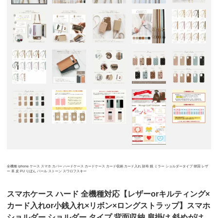
全機種 iphone ケース スマホ カバー ハードケース カードケース カード収納 カード入れ 財布 鏡 ミラー ショルダータイプ 韓国 レザ
ー 革 皮 PU りぼん パール ストーン スワロフスキー
スマホケース ハード 全機種対応【レザーorキルティング×
カード入れor小銭入れ×リボン×ロングストラップ】スマホ
ショルダー ショルダー タイプ 背面収納 肩掛け 斜めがけ