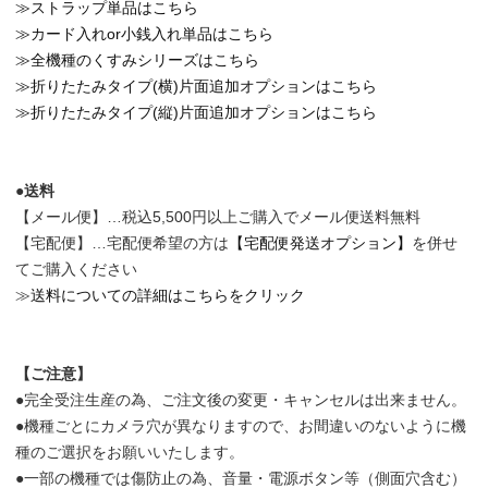
≫ストラップ単品はこちら
≫カード入れor小銭入れ単品はこちら
≫全機種のくすみシリーズはこちら
≫折りたたみタイプ(横)片面追加オプションはこちら
≫折りたたみタイプ(縦)片面追加オプションはこちら
●送料
【メール便】…税込5,500円以上ご購入でメール便送料無料
【宅配便】…宅配便希望の方は
【宅配便発送オプション】
を併せ
てご購入ください
≫
送料についての詳細はこちらをクリック
【ご注意】
●完全受注生産の為、ご注文後の変更・キャンセルは出来ません。
●機種ごとにカメラ穴が異なりますので、お間違いのないように機
種のご選択をお願いいたします。
●一部の機種では傷防止の為、音量・電源ボタン等（側面穴含む）