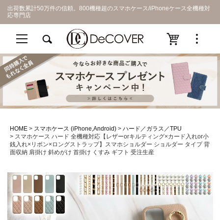
出荷数累計50万件の信頼。800機種超のスマホケース/iPhoneケース全機種対
応専門店
HOME
スマホケース (iPhone,Android)
ハード／ガラス／TPU
スマホケース ハード 全機種対応【レザーorキルティング×カード入れor小
銭入れ×リボン×ロングストラップ】スマホショルダー ショルダー タイプ 背
面収納 肩掛け 斜めがけ 首掛け くすみ ギフト 受注生産