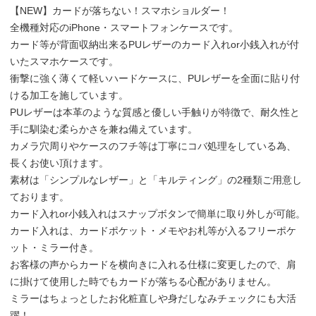
【NEW】カードが落ちない！スマホショルダー！
全機種対応のiPhone・スマートフォンケースです。
カード等が背面収納出来るPUレザーのカード入れor小銭入れが付
いたスマホケースです。
衝撃に強く薄くて軽いハードケースに、PUレザーを全面に貼り付
ける加工を施しています。
PUレザーは本革のような質感と優しい手触りが特徴で、耐久性と
手に馴染む柔らかさを兼ね備えています。
カメラ穴周りやケースのフチ等は丁寧にコバ処理をしている為、
長くお使い頂けます。
素材は「シンプルなレザー」と「キルティング」の2種類ご用意し
ております。
カード入れor小銭入れはスナップボタンで簡単に取り外しが可能。
カード入れは、カードポケット・メモやお札等が入るフリーポケ
ット・ミラー付き。
お客様の声からカードを横向きに入れる仕様に変更したので、肩
に掛けて使用した時でもカードが落ちる心配がありません。
ミラーはちょっとしたお化粧直しや身だしなみチェックにも大活
躍！