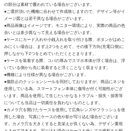
の部分は素材で覆われている場合がございます。
●ご選択頂いた機種に合わせて作成致しますので、デザイン等がイ
メージ図とは若干異なる場合がございます。
●商品画像はイメージです。モニター環境により、実際の商品の色
合いとは多少異なって見える場合がございます。
●ケースにカード入れや小銭入れを取り付ける際、ボタンがはめこ
みにくい場合は、まず上2つをとめて、その後下方向(充電口側)に
押しながら下2つをとめていただくととまります。
●ケースを装着する際、コバの厚みでスマホ本体が浮く場合は、浮
いている側から先に装着すると浮くことなく収まります。
●機種により仕様が異なる場合がございます。
●傷防止のクッションシールを同封しておりますが、商品にネジを
使用している為、スマートフォン本体に傷等が付く可能性がござ
います。商品を使用して生じたいかなるトラブル・損失・損害等
についても当店は一切責任を負わないものとします。
●カメラ穴を開けたケースを使用して広角レンズやフラッシュを使
用した場合、写真にケースの色や影が写り込む場合がございま
す。カメラ穴を大きくすると見栄えが良くない為、デザイン重視
とさせて頂きます。写り込む場合はケースを外しての撮影をお願