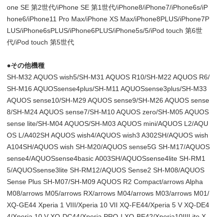
one SE 第2世代/iPhone SE 第1世代/iPhone8/iPhone7/iPhone6s/iP
hone6/iPhone11 Pro Max/iPhone XS Max/iPhone8PLUS/iPhone7P
LUS/iPhone6sPLUS/iPhone6PLUS/iPhone5s/5/iPod touch 第6世
代/iPod touch 第5世代
●その他機種
SH-M32 AQUOS wish5/SH-M31 AQUOS R10/SH-M22 AQUOS R6/
SH-M16 AQUOSsense4plus/SH-M11 AQUOSsense3plus/SH-M33
AQUOS sense10/SH-M29 AQUOS sense9/SH-M26 AQUOS sense
8/SH-M24 AQUOS sense7/SH-M10 AQUOS zero/SH-M05 AQUOS
sense lite/SH-M04 AQUOS/SH-M03 AQUOS mini/AQUOS L2/AQU
OS L/A402SH AQUOS wish4/AQUOS wish3 A302SH/AQUOS wish
A104SH/AQUOS wish SH-M20/AQUOS sense5G SH-M17/AQUOS
sense4/AQUOSsense4basic A003SH/AQUOSsense4lite SH-RM1
5/AQUOSsense3lite SH-RM12/AQUOS Sense2 SH-M08/AQUOS
Sense Plus SH-M07/SH-M09 AQUOS R2 Compact/arrows Alpha
M08/arrows M05/arrows RX/arrows M04/arrows M03/arrows M01/
XQ-GE44 Xperia 1 VIII/Xperia 10 VII XQ-FE44/Xperia 5 V XQ-DE4
4/Xperia 10 V XQ-DC44/Xperia PRO-I XQ-BE42/Xperia10IIILite X