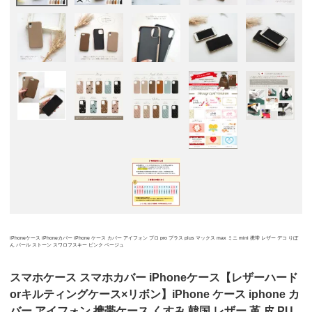
iPhoneケース iPhoneカバー iPhone ケース カバー アイフォン プロ pro プラス plus マックス max ミニ mini 携帯 レザー デコ りぼ
ん パール ストーン スワロフスキー ピンク ベージュ
スマホケース スマホカバー iPhoneケース【レザーハード
orキルティングケース×リボン】iPhone ケース iphone カ
バー アイフォン 携帯ケース くすみ 韓国 レザー 革 皮 PU