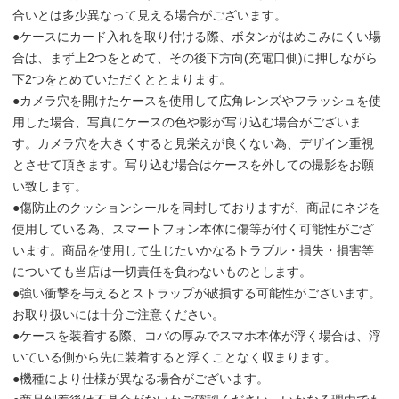
合いとは多少異なって見える場合がございます。
●ケースにカード入れを取り付ける際、ボタンがはめこみにくい場
合は、まず上2つをとめて、その後下方向(充電口側)に押しながら
下2つをとめていただくととまります。
●カメラ穴を開けたケースを使用して広角レンズやフラッシュを使
用した場合、写真にケースの色や影が写り込む場合がございま
す。カメラ穴を大きくすると見栄えが良くない為、デザイン重視
とさせて頂きます。写り込む場合はケースを外しての撮影をお願
い致します。
●傷防止のクッションシールを同封しておりますが、商品にネジを
使用している為、スマートフォン本体に傷等が付く可能性がござ
います。商品を使用して生じたいかなるトラブル・損失・損害等
についても当店は一切責任を負わないものとします。
●強い衝撃を与えるとストラップが破損する可能性がございます。
お取り扱いには十分ご注意ください。
●ケースを装着する際、コバの厚みでスマホ本体が浮く場合は、浮
いている側から先に装着すると浮くことなく収まります。
●機種により仕様が異なる場合がございます。