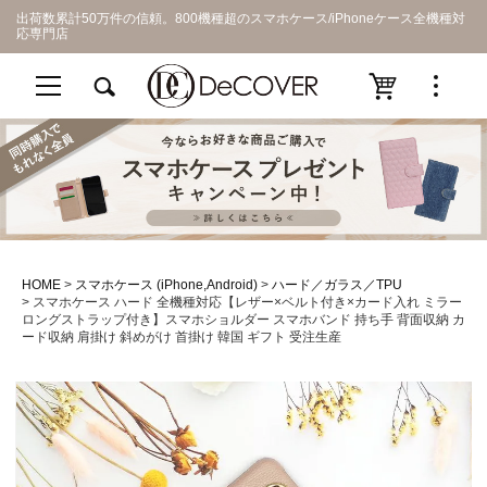
出荷数累計50万件の信頼。800機種超のスマホケース/iPhoneケース全機種対
応専門店
HOME
スマホケース (iPhone,Android)
ハード／ガラス／TPU
スマホケース ハード 全機種対応【レザー×ベルト付き×カード入れ ミラー
ロングストラップ付き】スマホショルダー スマホバンド 持ち手 背面収納 カ
ード収納 肩掛け 斜めがけ 首掛け 韓国 ギフト 受注生産