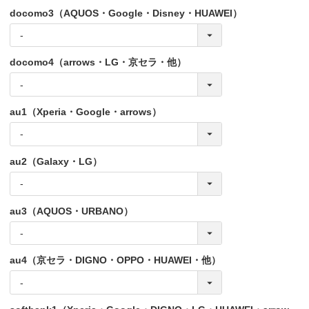
docomo3（AQUOS・Google・Disney・HUAWEI）
docomo4（arrows・LG・京セラ・他）
au1（Xperia・Google・arrows）
au2（Galaxy・LG）
au3（AQUOS・URBANO）
au4（京セラ・DIGNO・OPPO・HUAWEI・他）