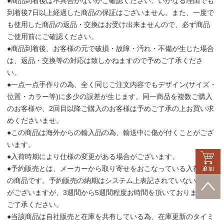
●商品到着後は不具合がないかご確認ください。いかなる理由でも
到着後7日以上経過した商品の保証はございません。また、一度で
も使用した商品の返品・交換はお受け出来ませんので、必ず商品
ご使用前にご確認ください。
●商品到着後、お客様の元で破損・故障・汚れ・不備が生じた場合
は、返品・交換等の対応は致しかねますので予めご了承くださ
い。
●一点一点手作りの為、全く同じご注文内容でもデザイン(サイズ・
位置・カラー等)に多少の誤差が生じます。同一商品を複数ご購入
のお客様や、2回目以降ご購入のお客様は予めご了承の上お買い求
めくださいませ。
●この商品は海外からの輸入品の為、輸送中に傷が付くことがござ
います。
●入荷時期により仕様の変更がある場合がございます。
●予約販売とは、メーカーから取り寄せをおこなっている入荷待ち
の商品です。予約販売の納期はシステム上表記されていない場合
がございますが、3週間から5週間程度お時間を頂いております。
ご了承ください。
●当該商品は自社販売と在庫を共有している為、在庫更新のタイミ