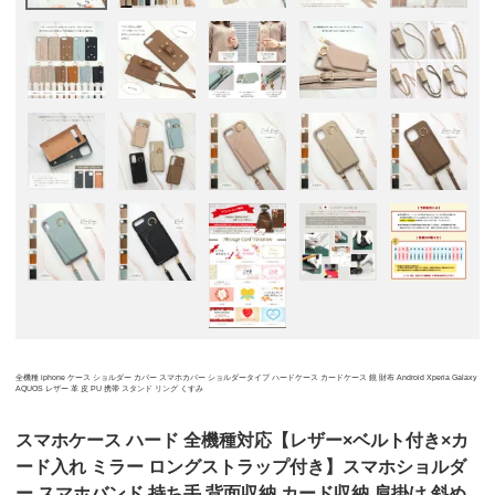
全機種 iphone ケース ショルダー カバー スマホカバー ショルダータイプ ハードケース カードケース 鏡 財布 Android Xperia Galaxy
AQUOS レザー 革 皮 PU 携帯 スタンド リング くすみ
スマホケース ハード 全機種対応【レザー×ベルト付き×カ
ード入れ ミラー ロングストラップ付き】スマホショルダ
ー スマホバンド 持ち手 背面収納 カード収納 肩掛け 斜め