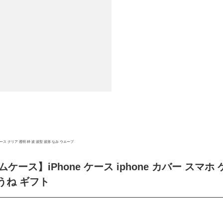
携帯 クリアケース クリア 透明 枠 波 波型 波形 なみ ウエーブ
ース】iPhone ケース iphone カバー スマホ
うね ギフト