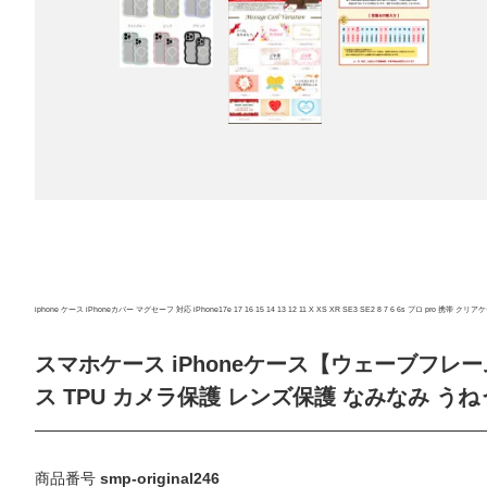
iphone ケース iPhoneカバー マグセーフ 対応 iPhone17e 17 16 15 14 13 12 11 X XS XR SE3 SE2 8 7 6 6s プロ pro 
スマホケース iPhoneケース【ウェーブフレームケ
ス TPU カメラ保護 レンズ保護 なみなみ うね
商品番号
smp-original246