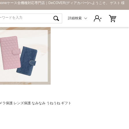
Phoneケース全機種対応専門店｜DeCOVER(ディアカバー)へようこそ、 ゲスト 様
詳細検索
U カメラ保護 レンズ保護 なみなみ うねうね ギフト