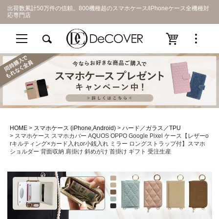
出荷数累計50万件の信頼。800機種超のスマホケース/iPhoneケース全機種対
応専門店
HOME
スマホケース (iPhone,Android)
ハード／ガラス／TPU
スマホケース スマホカバー AQUOS OPPO Google Pixel ケース【レザーo
rキルティング×カード入れor小銭入れ ミラー ロングストラップ付】スマホ
ショルダー 背面収納 肩掛け 斜めがけ 首掛け ギフト 受注生産