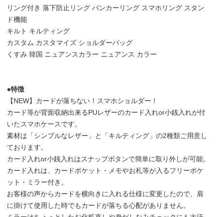
リング付き 落下防止リング バンカーリング スマホリング スタン
ド機能
キルト キルティング
カスタム カスタマイズ ショルダーバッグ
くすみ 韓国 ニュアンスカラー ニュアンス カラー
●特徴
【NEW】カードが落ちない！スマホショルダー！
カード等が背面収納出来るPUレザーのカード入れor小銭入れが付
いたスマホケースです。
素材は「シンプルなレザー」と「キルティング」の2種類ご用意し
ております。
カード入れor小銭入れはスナップボタンで簡単に取り外しが可能。
カード入れは、カードポケット・メモやお札等が入るフリーポケ
ット・ミラー付き。
お客様の声からカードを横向きに入れる仕様に変更したので、肩
に掛けて使用した時でもカードが落ちる心配がありません。
ミラーはちょっとしたお化粧直しや身だしなみチェックにも大活