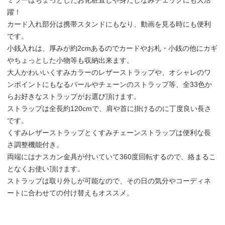
躍！
カード入れ部分は携帯スタンドにもなり、動画を見る時にも便利
です。
小銭入れは、厚みが約2cmあるのでカードやお札・小銭の他にカギ
やちょっとした小物等も収納出来ます。
大人かわいいくすみカラーのレザーストラップや、オシャレのワ
ンポイントにもなるパールやチェーンのストラップ等、全33色か
らお好きなストラップがお選び頂けます。
ストラップは全長約120cmで、肩や首に掛けるのに丁度良い長さ
です。
くすみレザーストラップとくすみチェーンストラップは便利な長
さ調整機能付き。
両端にはナスカン金具が付いていて360度回転するので、絡まるこ
となくお使い頂けます。
ストラップは取り外しが可能なので、その日の気分やコーディネ
ートに合わせての付け替えもオススメ。