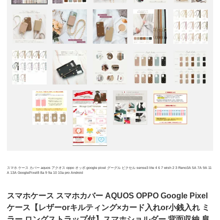
スマホ ケース カバー aquos アクオス oppo オッポ google pixel グーグル ピクセル sense3 lite 4 6 7 wish 2 3 Reno3A 5A 7A 9A 11
A 13A GooglePixel8 8a 9 9a 10 10a pro Android
スマホケース スマホカバー AQUOS OPPO Google Pixel
ケース【レザーorキルティング×カード入れor小銭入れ ミ
ラー ロングストラップ付】スマホショルダー 背面収納 肩