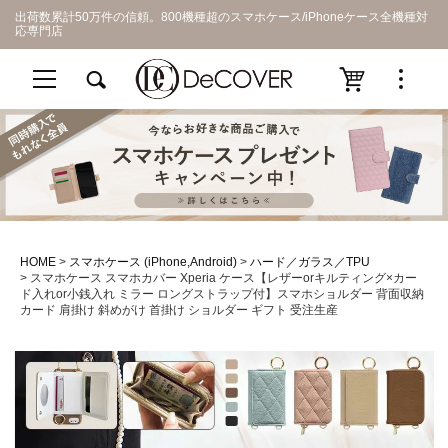
出荷数累計50万件の信頼。800機種超のスマホケース/iPhoneケース全機種対
応専門店
HOME
スマホケース (iPhone,Android)
ハード／ガラス／TPU
スマホケース スマホカバー Xperia ケース【レザーorキルティング×カー
ド入れor小銭入れ ミラー ロングストラップ付】スマホショルダー 背面収納
カード 肩掛け 斜めがけ 首掛け ショルダー ギフト 受注生産