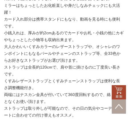
ミラーはちょっとしたお化粧直しや身だしなみチェックにも大活
躍！
カード入れ部分は携帯スタンドにもなり、動画を見る時にも便利
です。
小銭入れは、厚みが約2cmあるのでカードやお札・小銭の他にカギ
やちょっとした小物等も収納出来ます。
大人かわいいくすみカラーのレザーストラップや、オシャレのワ
ンポイントにもなるパールやチェーンのストラップ等、全33色か
らお好きなストラップがお選び頂けます。
ストラップは全長約120cmで、肩や首に掛けるのに丁度良い長さ
です。
くすみレザーストラップとくすみチェーンストラップは便利な長
さ調整機能付き。
両端にはナスカン金具が付いていて360度回転するので、絡まるこ
となくお使い頂けます。
ストラップは取り外しが可能なので、その日の気分やコーディネ
ートに合わせての付け替えもオススメ。