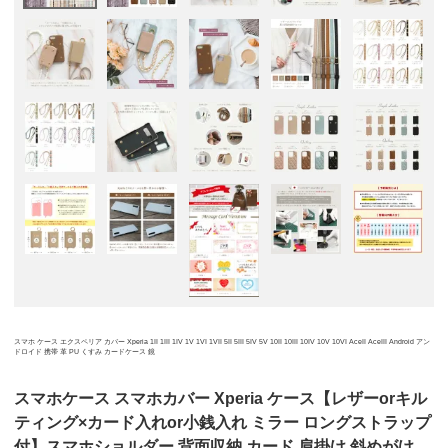
スマホ ケース エクスペリア カバー Xperia 1II 1III 1IV 1V 1VI 1VII 5II 5III 5IV 5V 10II 10III 10IV 10V 10VI AceII AceIII Android アン
ドロイド 携帯 革 PU くすみ カードケース 鏡
スマホケース スマホカバー Xperia ケース【レザーorキル
ティング×カード入れor小銭入れ ミラー ロングストラップ
付】スマホショルダー 背面収納 カード 肩掛け 斜めがけ