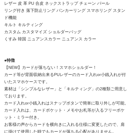
レザー 皮 革 PU 合皮 ネックストラップ チェーン パール
リング付き 落下防止リング バンカーリング スマホリング スタン
ド機能
キルト キルティング
カスタム カスタマイズ ショルダーバッグ
くすみ 韓国 ニュアンスカラー ニュアンス カラー
●特徴
【NEW】カードが落ちない！スマホショルダー！
カード等が背面収納出来るPUレザーのカード入れor小銭入れが付
いたスマホケースです。
素材は「シンプルなレザー」と「キルティング」の2種類ご用意し
ております。
カード入れor小銭入れはスナップボタンで簡単に取り外しが可能。
カード入れは、カードポケット・メモやお札等が入るフリーポケ
ット・ミラー付き。
お客様の声からカードを横向きに入れる仕様に変更したので、肩
に掛けて使用した時でもカードが落ちる心配がありません。