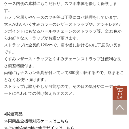
ケース内側の素材にもこだわり、スマホ本体を優しく保護しま
す。
カメラ穴周りやケースのフチ等は丁寧にコバ処理をしています。
大人かわいいくすみカラーのレザーストラップや、オシャレのワ
ンポイントにもなるパールやチェーンのストラップ等、全33色か
らお好きなストラップがお選び頂けます。
ストラップは全長約120cmで、肩や首に掛けるのに丁度良い長さ
です。
くすみレザーストラップとくすみチェーンストラップは便利な長
さ調整機能付き。
両端にはナスカン金具が付いていて360度回転するので、絡まるこ
となくお使い頂けます。
ストラップは取り外しが可能なので、その日の気分やコーディネ
ートに合わせての付け替えもオススメ。
●関連商品
≫同商品全機種対応ケースはこちら
≫その他Androidの他デザインはこちら