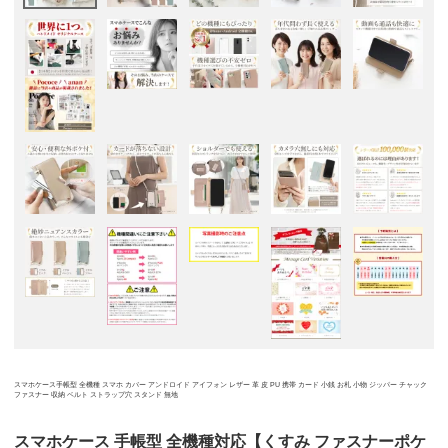
スマホケース手帳型 全機種 スマホ カバー アンドロイド アイフォン レザー 革 皮 PU 携帯 カード 小銭 お札 小物 ジッパー チャック
ファスナー 収納 ベルト ストラップ穴 スタンド 無地
スマホケース 手帳型 全機種対応【くすみ ファスナーポケ