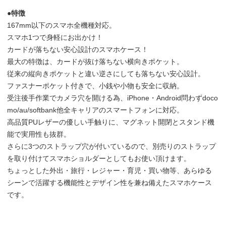
●特徴
167mm以下のスマホ全機種対応。
スマホ1つで身軽にお出かけ！
カードが落ちない安心設計のスマホケース！
最大の特徴は、カードが抜け落ちない横向きポケット。
従来の縦向きポケットと違い逆さにしても落ちない安心設計。
ファスナーポケット付きで、小銭や小物も安全に収納。
受注後手作業でカメラ穴を開ける為、iPhone・Android問わずdoco
mo/au/softbank他全キャリアのスマートフォンに対応。
高品質PUレザーの優しい手触りに、マグネット開閉とスタンド機
能で実用性も抜群。
さらに3つのストラップ穴が付いているので、別売りのストラップ
を取り付けてスマホショルダーとしてもお使い頂けます。
ちょっとした外出・旅行・レジャー・育児・買い物等、あらゆる
シーンで活躍する機能性とデザイン性を兼ね備えたスマホケース
です。