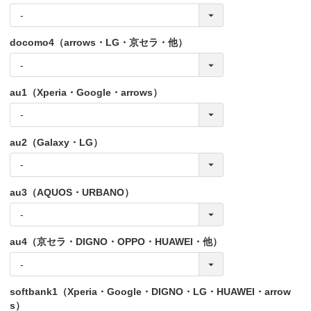
docomo4（arrows・LG・京セラ・他）
au1（Xperia・Google・arrows）
au2（Galaxy・LG）
au3（AQUOS・URBANO）
au4（京セラ・DIGNO・OPPO・HUAWEI・他）
softbank1（Xperia・Google・DIGNO・LG・HUAWEI・arrow
s）