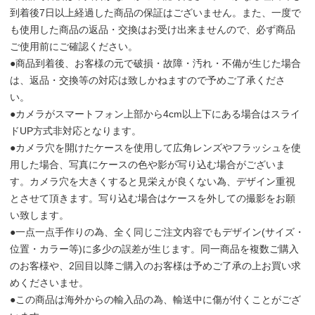
到着後7日以上経過した商品の保証はございません。また、一度で
も使用した商品の返品・交換はお受け出来ませんので、必ず商品
ご使用前にご確認ください。
●商品到着後、お客様の元で破損・故障・汚れ・不備が生じた場合
は、返品・交換等の対応は致しかねますので予めご了承くださ
い。
●カメラがスマートフォン上部から4cm以上下にある場合はスライ
ドUP方式非対応となります。
●カメラ穴を開けたケースを使用して広角レンズやフラッシュを使
用した場合、写真にケースの色や影が写り込む場合がございま
す。カメラ穴を大きくすると見栄えが良くない為、デザイン重視
とさせて頂きます。写り込む場合はケースを外しての撮影をお願
い致します。
●一点一点手作りの為、全く同じご注文内容でもデザイン(サイズ・
位置・カラー等)に多少の誤差が生じます。同一商品を複数ご購入
のお客様や、2回目以降ご購入のお客様は予めご了承の上お買い求
めくださいませ。
●この商品は海外からの輸入品の為、輸送中に傷が付くことがござ