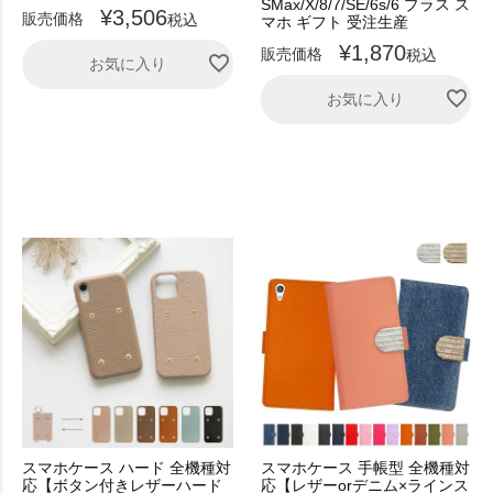
SMax/X/8/7/SE/6s/6 プラス ス
¥
3,506
販売価格
税込
マホ ギフト 受注生産
¥
1,870
販売価格
税込
お気に入り
お気に入り
スマホケース ハード 全機種対
スマホケース 手帳型 全機種対
応【ボタン付きレザーハード
応【レザーorデニム×ラインス