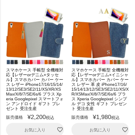
スマホケース 手帳型 全機種対
スマホケース 手帳型 全機種対
応【レザーorデニム×タッセ
応【レザーorデニム×イニシャ
ル】スマホカバー カバー ケー
ル】スマホカバー カバー ケー
ス レザー iPhone17/16/15/14/
ス レザー 革 皮 iPhone17/16/
13/12/SE3/SE2/11/XS/XR/XS
15/14/13/12/SE3/SE2/11/XS/X
Max/X/8/7/SE/6s/6 プラス Xp
R/XSMax/X/8/7/SE/6s/6 プラ
eria Googlepixel スマートフォ
ス Xperia Googlepixel シンプ
ン アンドロイド ギフト プレ
ル デコ 女性 ギフト プレゼン
ゼント 受注生産
ト 受注生産
¥
2,200
¥
1,980
販売価格
販売価格
税込
税込
お気に入り
お気に入り