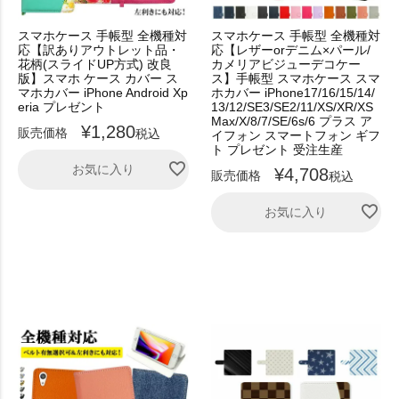
スマホケース 手帳型 全機種対
スマホケース 手帳型 全機種対
応【訳ありアウトレット品・
応【レザーorデニム×パール/
花柄(スライドUP方式) 改良
カメリアビジューデコケー
版】スマホ ケース カバー ス
ス】手帳型 スマホケース スマ
マホカバー iPhone Android Xp
ホカバー iPhone17/16/15/14/
eria プレゼント
13/12/SE3/SE2/11/XS/XR/XS
Max/X/8/7/SE/6s/6 プラス ア
¥
1,280
販売価格
税込
イフォン スマートフォン ギフ
ト プレゼント 受注生産
お気に入り
¥
4,708
販売価格
税込
お気に入り