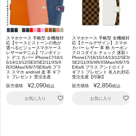
スマホケース 手帳型 全機種対
スマホケース 手帳型 全機種対
応【ケースとストーンの色が
応【クールデザイン】スマホ
選べるビジュースマホケース
カバー レザー 革 柄 カーボン
レザーorデニム】ワンポイン
クロコダイル チェック 迷彩 i
ト デコ カバー iPhone17/16/1
Phone17/16/15/14/13/12/SE3/
5/14/13/12/SE3/SE2/11/XS/X
SE2/11/XS/XR/XSMax/X/8/7/S
R/XSMax/X/8/7/SE/6s/6 プラ
E/6s/6 プラス アンドロイド
ス スマホ android 皮 革 ギフ
ギフト プレゼント 名入れ対応
ト プレゼント 受注生産
受注生産【印刷】
¥
2,090
¥
2,856
販売価格
販売価格
税込
税込
お気に入り
お気に入り