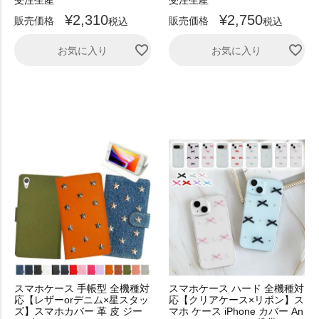
受注生産
受注生産
¥
2,310
¥
2,750
販売価格
販売価格
税込
税込
お気に入り
お気に入り
スマホケース 手帳型 全機種対
スマホケース ハード 全機種対
応【レザーorデニム×星スタッ
応【クリアケース×リボン】ス
ズ】スマホカバー 革 皮 ジー
マホ ケース iPhone カバー An