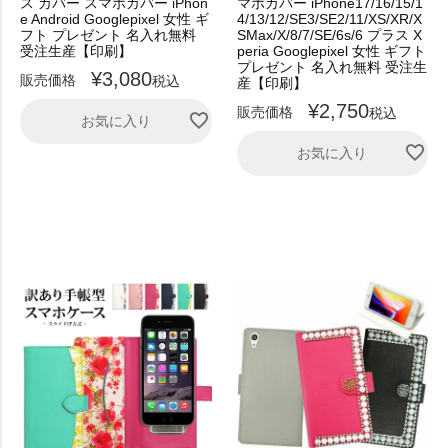
ス カバー スマホカバー iPhon
マホカバー iPhone17/16/15/1
e Android Googlepixel 女性 ギ
4/13/12/SE3/SE2/11/XS/XR/X
フト プレゼント 名入れ無料
SMax/X/8/7/SE/6s/6 プラス X
受注生産【印刷】
peria Googlepixel 女性 ギフト
プレゼント 名入れ無料 受注生
¥
3,080
販売価格
税込
産【印刷】
¥
2,750
販売価格
税込
お気に入り
お気に入り