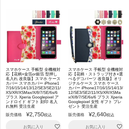
スマホケース 手帳型 全機種対
スマホケース 手帳型 全機種対
応【花柄×金箔or銀箔 型押し
応【花柄・ストラップ付き×選
名入れ 改良版】スマホ ケース
べるデコパーツ 改良版】オリ
カバー スマホカバー iPhone1
ジナルケース スマホ ケース
7/16/15/14/13/12/SE3/SE2/11/
カバー iPhone17/16/15/14/13/
XS/XR/XSMax/X/8/7/SE/6s/6
12/SE3/SE2/11/XS/XR/XSMa
プラス Xperia Googlepixel ア
x/X/8/7/SE/6s/6 プラス Xperia
ンドロイド ギフト 刻印 名入
Googlepixel 女性 ギフト プレ
れ無料 受注生産
ゼント 受注生産
¥
2,750
¥
2,640
販売価格
販売価格
税込
税込
お気に入り
お気に入り