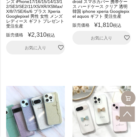
ンズ iPhone17/16/15/14/13/1
droid スマホカバー 携帯ケー
2/SE3/SE2/11/XS/XR/XSMax/
ス ハードケース クリア 透明
X/8/7/SE/6s/6 プラス Xperia
韓国 iphone xperia Googlepix
Googlepixel 男性 女性 メンズ
el aquos ギフト 受注生産
レディース ギフト プレゼント
¥
1,810
販売価格
税込
受注生産
¥
2,310
販売価格
税込
お気に入り
お気に入り