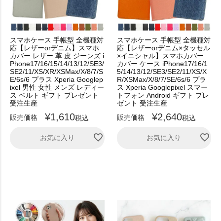
スマホケース 手帳型 全機種対
スマホケース 手帳型 全機種対
応【レザーorデニム】スマホ
応【レザーorデニム×タッセル
カバー レザー 革 皮 ジーンズ i
×イニシャル】スマホカバー
Phone17/16/15/14/13/12/SE3/
カバー ケース iPhone17/16/1
SE2/11/XS/XR/XSMax/X/8/7/S
5/14/13/12/SE3/SE2/11/XS/X
E/6s/6 プラス Xperia Googlep
R/XSMax/X/8/7/SE/6s/6 プラ
ixel 男性 女性 メンズ レディー
ス Xperia Googlepixel スマー
ス ベルト ギフト プレゼント
トフォン Android ギフト プレ
受注生産
ゼント 受注生産
¥
1,610
¥
2,640
販売価格
販売価格
税込
税込
お気に入り
お気に入り