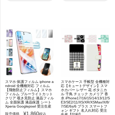
スマホ 保護フィルム iphone a
スマホケース 手帳型 全機種対
ndroid 全機種対応 フィルム
応【キュートデザイン】スマ
【飛散防止フィルム】スマホ
ホカバー レザー 花 ボタニカ
フィルム ブルーライトカット
ル 千鳥 チェック カメリア 香
クリア 覗き見防止 液晶フィル
水 iPhone17/16/15/14/13/12/S
ム 全面保護 液晶保護 シート
E3/SE2/11/XS/XR/XSMax/X/8/
Xperia Googlepixel 受注生産
7/SE/6s/6 プラス スマートフ
ォン ギフト 名入れ対応 受注
¥
1,860
販売価格
税込
生産【印刷】