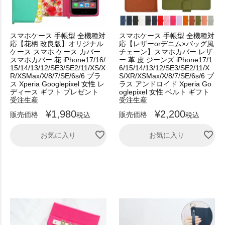
スマホケース 手帳型 全機種対
スマホケース 手帳型 全機種対
応【花柄 改良版】オリジナル
応【レザーorデニム×バッグ風
ケース スマホ ケース カバー
チェーン】スマホカバー レザ
スマホカバー 花 iPhone17/16/
ー 革 皮 ジーンズ iPhone17/1
15/14/13/12/SE3/SE2/11/XS/X
6/15/14/13/12/SE3/SE2/11/X
R/XSMax/X/8/7/SE/6s/6 プラ
S/XR/XSMax/X/8/7/SE/6s/6 プ
ス Xperia Googlepixel 女性 レ
ラス アンドロイド Xperia Go
ディース ギフト プレゼント
oglepixel 女性 ベルト ギフト
受注生産
受注生産
¥
1,980
¥
2,200
販売価格
販売価格
税込
税込
お気に入り
お気に入り