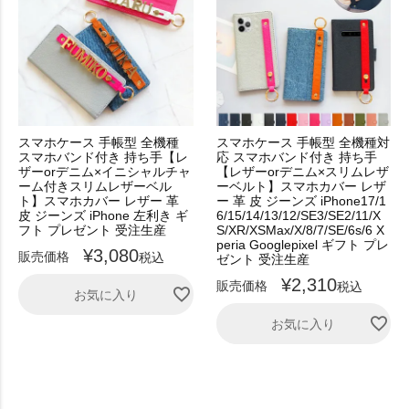
スマホケース 手帳型 全機種
スマホケース 手帳型 全機種対
スマホバンド付き 持ち手【レ
応 スマホバンド付き 持ち手
ザーorデニム×イニシャルチャ
【レザーorデニム×スリムレザ
ーム付きスリムレザーベル
ーベルト】スマホカバー レザ
ト】スマホカバー レザー 革
ー 革 皮 ジーンズ iPhone17/1
皮 ジーンズ iPhone 左利き ギ
6/15/14/13/12/SE3/SE2/11/X
フト プレゼント 受注生産
S/XR/XSMax/X/8/7/SE/6s/6 X
peria Googlepixel ギフト プレ
¥
3,080
販売価格
税込
ゼント 受注生産
¥
2,310
販売価格
税込
お気に入り
お気に入り