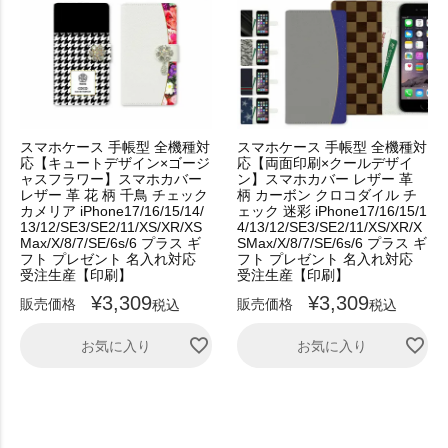
スマホケース 手帳型 全機種対
スマホケース 手帳型 全機種対
応【キュートデザイン×ゴージ
応【両面印刷×クールデザイ
ャスフラワー】スマホカバー
ン】スマホカバー レザー 革
レザー 革 花 柄 千鳥 チェック
柄 カーボン クロコダイル チ
カメリア iPhone17/16/15/14/
ェック 迷彩 iPhone17/16/15/1
13/12/SE3/SE2/11/XS/XR/XS
4/13/12/SE3/SE2/11/XS/XR/X
Max/X/8/7/SE/6s/6 プラス ギ
SMax/X/8/7/SE/6s/6 プラス ギ
フト プレゼント 名入れ対応
フト プレゼント 名入れ対応
受注生産【印刷】
受注生産【印刷】
¥
3,309
¥
3,309
販売価格
販売価格
税込
税込
お気に入り
お気に入り