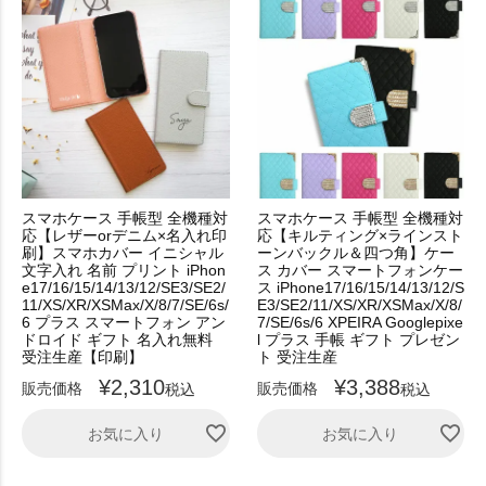
スマホケース 手帳型 全機種対
スマホケース 手帳型 全機種対
応【レザーorデニム×名入れ印
応【キルティング×ラインスト
刷】スマホカバー イニシャル
ーンバックル＆四つ角】ケー
文字入れ 名前 プリント iPhon
ス カバー スマートフォンケー
e17/16/15/14/13/12/SE3/SE2/
ス iPhone17/16/15/14/13/12/S
11/XS/XR/XSMax/X/8/7/SE/6s/
E3/SE2/11/XS/XR/XSMax/X/8/
6 プラス スマートフォン アン
7/SE/6s/6 XPEIRA Googlepixe
ドロイド ギフト 名入れ無料
l プラス 手帳 ギフト プレゼン
受注生産【印刷】
ト 受注生産
¥
2,310
¥
3,388
販売価格
販売価格
税込
税込
お気に入り
お気に入り