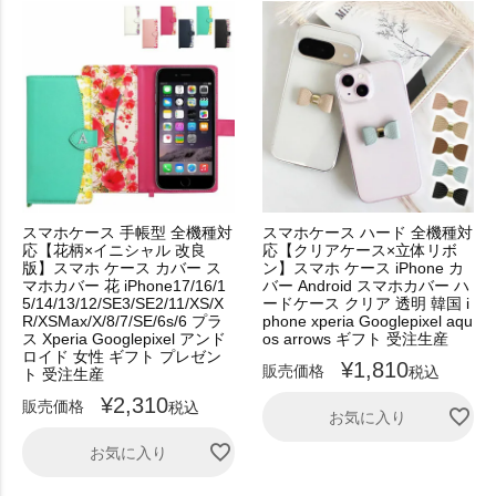
スマホケース 手帳型 全機種対
スマホケース ハード 全機種対
応【花柄×イニシャル 改良
応【クリアケース×立体リボ
版】スマホ ケース カバー ス
ン】スマホ ケース iPhone カ
マホカバー 花 iPhone17/16/1
バー Android スマホカバー ハ
5/14/13/12/SE3/SE2/11/XS/X
ードケース クリア 透明 韓国 i
R/XSMax/X/8/7/SE/6s/6 プラ
phone xperia Googlepixel aqu
ス Xperia Googlepixel アンド
os arrows ギフト 受注生産
ロイド 女性 ギフト プレゼン
¥
1,810
販売価格
税込
ト 受注生産
¥
2,310
販売価格
税込
お気に入り
お気に入り