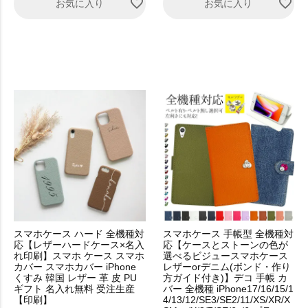
お気に入り
お気に入り
スマホケース ハード 全機種対
スマホケース 手帳型 全機種対
応【レザーハードケース×名入
応【ケースとストーンの色が
れ印刷】スマホ ケース スマホ
選べるビジュースマホケース
カバー スマホカバー iPhone
レザーorデニム(ボンド・作り
くすみ 韓国 レザー 革 皮 PU
方ガイド付き)】デコ 手帳 カ
ギフト 名入れ無料 受注生産
バー 全機種 iPhone17/16/15/1
【印刷】
4/13/12/SE3/SE2/11/XS/XR/X