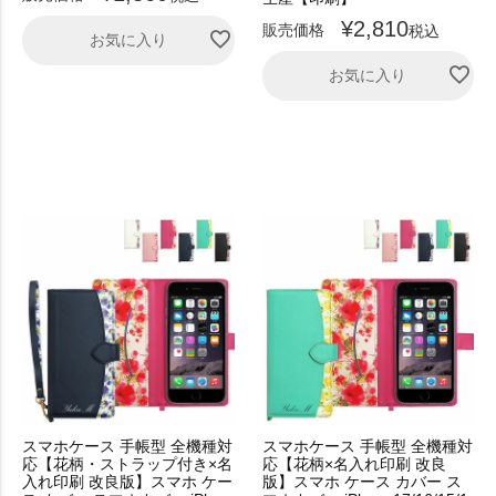
¥
2,810
販売価格
税込
お気に入り
お気に入り
スマホケース 手帳型 全機種対
スマホケース 手帳型 全機種対
応【花柄・ストラップ付き×名
応【花柄×名入れ印刷 改良
入れ印刷 改良版】スマホ ケー
版】スマホ ケース カバー ス