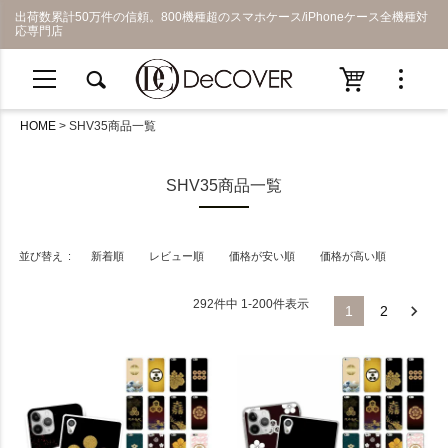
出荷数累計50万件の信頼。800機種超のスマホケース/iPhoneケース全機種対
応専門店
HOME
SHV35商品一覧
SHV35商品一覧
並び替え
新着順
レビュー順
価格が安い順
価格が高い順
292
件中
1
-
200
件表示
1
2