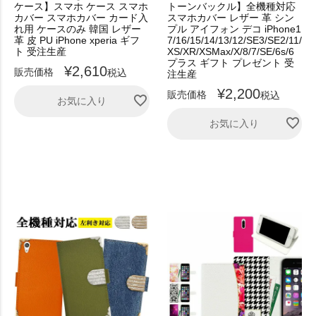
ケース】スマホ ケース スマホ
トーンバックル】全機種対応
カバー スマホカバー カード入
スマホカバー レザー 革 シン
れ用 ケースのみ 韓国 レザー
プル アイフォン デコ iPhone1
革 皮 PU iPhone xperia ギフ
7/16/15/14/13/12/SE3/SE2/11/
ト 受注生産
XS/XR/XSMax/X/8/7/SE/6s/6
プラス ギフト プレゼント 受
¥
2,610
販売価格
税込
注生産
¥
2,200
販売価格
税込
お気に入り
お気に入り