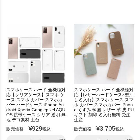
スマホケース ハード 全機種対
スマホケース ハード 全機種対
応【クリアケース】スマホ ケ
応【レザーハードケース×型押
ース スマホ カバー スマホカ
し名入れ】スマホ ケース スマ
バー ハードケース iPhone An
ホ カバー スマホカバー iPhon
droid Xperia Googlepixel AQU
e くすみ 韓国 レザー 革 皮 PU
OS 携帯ケース クリア 透明 無
ギフト 刻印 名入れ無料 受注
地 デコ素材 土台
生産
¥
929
¥
3,705
販売価格
販売価格
税込
税込