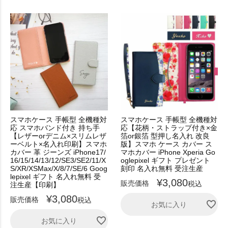
スマホケース 手帳型 全機種対
スマホケース 手帳型 全機種対
応 スマホバンド付き 持ち手
応【花柄・ストラップ付き×金
【レザーorデニム×スリムレザ
箔or銀箔 型押し名入れ 改良
ーベルト×名入れ印刷】スマホ
版】スマホ ケース カバー ス
カバー 革 ジーンズ iPhone17/
マホカバー iPhone Xperia Go
16/15/14/13/12/SE3/SE2/11/X
oglepixel ギフト プレゼント
S/XR/XSMax/X/8/7/SE/6 Goog
刻印 名入れ無料 受注生産
lepixel ギフト 名入れ無料 受
¥
3,080
販売価格
税込
注生産【印刷】
¥
3,080
販売価格
税込
お気に入り
お気に入り