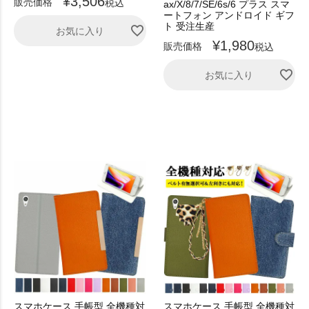
¥
3,506
販売価格
税込
ax/X/8/7/SE/6s/6 プラス スマ
ートフォン アンドロイド ギフ
ト 受注生産
お気に入り
¥
1,980
販売価格
税込
お気に入り
スマホケース 手帳型 全機種対
スマホケース 手帳型 全機種対