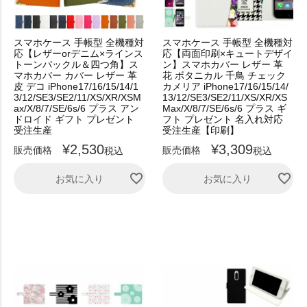
スマホケース 手帳型 全機種対
スマホケース 手帳型 全機種対
応【レザーorデニム×ラインス
応【両面印刷×キュートデザイ
トーンバックル＆四つ角】ス
ン】スマホカバー レザー 革
マホカバー カバー レザー 革
花 ボタニカル 千鳥 チェック
皮 デコ iPhone17/16/15/14/1
カメリア iPhone17/16/15/14/
3/12/SE3/SE2/11/XS/XR/XSM
13/12/SE3/SE2/11/XS/XR/XS
ax/X/8/7/SE/6s/6 プラス アン
Max/X/8/7/SE/6s/6 プラス ギ
ドロイド ギフト プレゼント
フト プレゼント 名入れ対応
受注生産
受注生産【印刷】
¥
2,530
¥
3,309
販売価格
販売価格
税込
税込
お気に入り
お気に入り