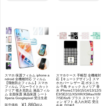
スマホ 保護フィルム iphone a
スマホケース 手帳型 全機種対
ndroid 全機種対応 フィルム
応【キュートデザイン】スマ
【飛散防止フィルム】スマホ
ホカバー レザー 花 ボタニカ
フィルム ブルーライトカット
ル 千鳥 チェック カメリア 香
クリア 覗き見防止 液晶フィル
水 iPhone17/16/15/14/13/12/S
ム 全面保護 液晶保護 シート
E3/SE2/11/XS/XR/XSMax/X/8/
Xperia Googlepixel 受注生産
7/SE/6s/6 プラス スマートフ
ォン ギフト 名入れ対応 受注
¥
1,860
販売価格
税込
生産【印刷】