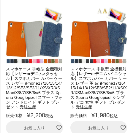
スマホケース 手帳型 全機種対
スマホケース 手帳型 全機種対
応【レザーorデニム×タッセ
応【レザーorデニム×イニシャ
ル】スマホカバー カバー ケー
ル】スマホカバー カバー ケー
ス レザー iPhone17/16/15/14/
ス レザー 革 皮 iPhone17/16/
13/12/SE3/SE2/11/XS/XR/XS
15/14/13/12/SE3/SE2/11/XS/X
Max/X/8/7/SE/6s/6 プラス Xp
R/XSMax/X/8/7/SE/6s/6 プラ
eria Googlepixel スマートフォ
ス Xperia Googlepixel シンプ
ン アンドロイド ギフト プレ
ル デコ 女性 ギフト プレゼン
ゼント 受注生産
ト 受注生産
¥
2,200
¥
1,980
販売価格
販売価格
税込
税込
お気に入り
お気に入り