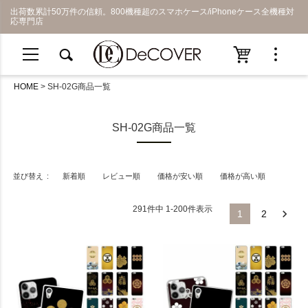
出荷数累計50万件の信頼。800機種超のスマホケース/iPhoneケース全機種対
応専門店
HOME
SH-02G商品一覧
SH-02G商品一覧
並び替え
新着順
レビュー順
価格が安い順
価格が高い順
291
件中
1
-
200
件表示
1
2