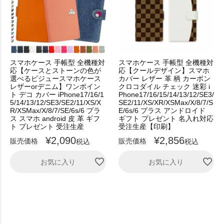
スマホケース 手帳型 全機種対
スマホケース 手帳型 全機種対
応【ケースとストーンの色が
応【クールデザイン】スマホ
選べるビジュースマホケース
カバー レザー 革 柄 カーボン
レザーorデニム】ワンポイン
クロコダイル チェック 迷彩 i
ト デコ カバー iPhone17/16/1
Phone17/16/15/14/13/12/SE3/
5/14/13/12/SE3/SE2/11/XS/X
SE2/11/XS/XR/XSMax/X/8/7/S
R/XSMax/X/8/7/SE/6s/6 プラ
E/6s/6 プラス アンドロイド
ス スマホ android 皮 革 ギフ
ギフト プレゼント 名入れ対応
ト プレゼント 受注生産
受注生産【印刷】
¥
2,090
¥
2,856
販売価格
販売価格
税込
税込
お気に入り
お気に入り