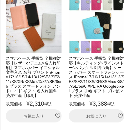
スマホケース 手帳型 全機種対
スマホケース 手帳型 全機種対
応【レザーorデニム×名入れ印
応【キルティング×ラインスト
刷】スマホカバー イニシャル
ーンバックル＆四つ角】ケー
文字入れ 名前 プリント iPhon
ス カバー スマートフォンケー
e17/16/15/14/13/12/SE3/SE2/
ス iPhone17/16/15/14/13/12/S
11/XS/XR/XSMax/X/8/7/SE/6s/
E3/SE2/11/XS/XR/XSMax/X/8/
6 プラス スマートフォン アン
7/SE/6s/6 XPEIRA Googlepixe
ドロイド ギフト 名入れ無料
l プラス 手帳 ギフト プレゼン
受注生産【印刷】
ト 受注生産
¥
2,310
¥
3,388
販売価格
販売価格
税込
税込
お気に入り
お気に入り