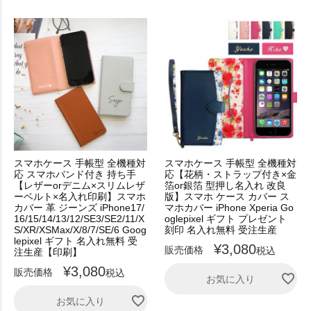
スマホケース 手帳型 全機種対
スマホケース 手帳型 全機種対
応 スマホバンド付き 持ち手
応【花柄・ストラップ付き×金
【レザーorデニム×スリムレザ
箔or銀箔 型押し名入れ 改良
ーベルト×名入れ印刷】スマホ
版】スマホ ケース カバー ス
カバー 革 ジーンズ iPhone17/
マホカバー iPhone Xperia Go
16/15/14/13/12/SE3/SE2/11/X
oglepixel ギフト プレゼント
S/XR/XSMax/X/8/7/SE/6 Goog
刻印 名入れ無料 受注生産
lepixel ギフト 名入れ無料 受
¥
3,080
販売価格
税込
注生産【印刷】
¥
3,080
販売価格
税込
お気に入り
お気に入り