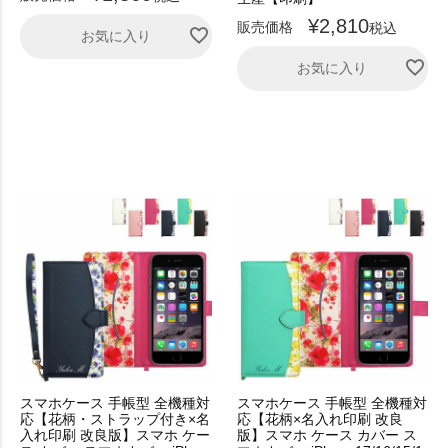
¥
2,810
販売価格
税込
お気に入り
お気に入り
スマホケース 手帳型 全機種対
スマホケース 手帳型 全機種対
応【花柄・ストラップ付き×名
応【花柄×名入れ印刷 改良
入れ印刷 改良版】スマホ ケー
版】スマホ ケース カバー ス