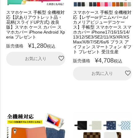
スマホケース 手帳型 全機種対
スマホケース 手帳型 全機種対
応【訳ありアウトレット品・
応【レザーorデニム×パール/
花柄(スライドUP方式) 改良
カメリアビジューデコケー
版】スマホ ケース カバー ス
ス】手帳型 スマホケース スマ
マホカバー iPhone Android Xp
ホカバー iPhone17/16/15/14/
eria プレゼント
13/12/SE3/SE2/11/XS/XR/XS
Max/X/8/7/SE/6s/6 プラス ア
¥
1,280
販売価格
税込
イフォン スマートフォン ギフ
ト プレゼント 受注生産
お気に入り
¥
4,708
販売価格
税込
お気に入り