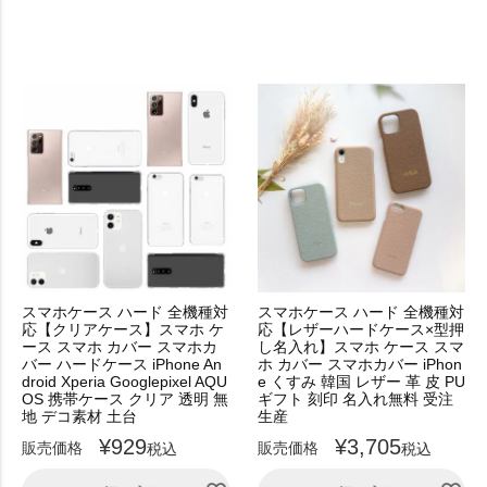
スマホケース ハード 全機種対
スマホケース ハード 全機種対
応【クリアケース】スマホ ケ
応【レザーハードケース×型押
ース スマホ カバー スマホカ
し名入れ】スマホ ケース スマ
バー ハードケース iPhone An
ホ カバー スマホカバー iPhon
droid Xperia Googlepixel AQU
e くすみ 韓国 レザー 革 皮 PU
OS 携帯ケース クリア 透明 無
ギフト 刻印 名入れ無料 受注
地 デコ素材 土台
生産
¥
929
¥
3,705
販売価格
販売価格
税込
税込