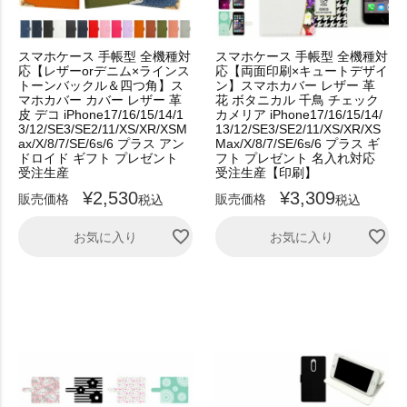
スマホケース 手帳型 全機種対
スマホケース 手帳型 全機種対
応【レザーorデニム×ラインス
応【両面印刷×キュートデザイ
トーンバックル＆四つ角】ス
ン】スマホカバー レザー 革
マホカバー カバー レザー 革
花 ボタニカル 千鳥 チェック
皮 デコ iPhone17/16/15/14/1
カメリア iPhone17/16/15/14/
3/12/SE3/SE2/11/XS/XR/XSM
13/12/SE3/SE2/11/XS/XR/XS
ax/X/8/7/SE/6s/6 プラス アン
Max/X/8/7/SE/6s/6 プラス ギ
ドロイド ギフト プレゼント
フト プレゼント 名入れ対応
受注生産
受注生産【印刷】
¥
2,530
¥
3,309
販売価格
販売価格
税込
税込
お気に入り
お気に入り