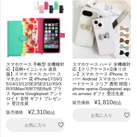
スマホケース 手帳型 全機種対
スマホケース ハード 全機種対
応【花柄×イニシャル 改良
応【クリアケース×立体リボ
版】スマホ ケース カバー ス
ン】スマホ ケース iPhone カ
マホカバー 花 iPhone17/16/1
バー Android スマホカバー ハ
5/14/13/12/SE3/SE2/11/XS/X
ードケース クリア 透明 韓国 i
R/XSMax/X/8/7/SE/6s/6 プラ
phone xperia Googlepixel aqu
ス Xperia Googlepixel アンド
os arrows ギフト 受注生産
ロイド 女性 ギフト プレゼン
¥
1,810
販売価格
税込
ト 受注生産
¥
2,310
販売価格
税込
お気に入り
お気に入り