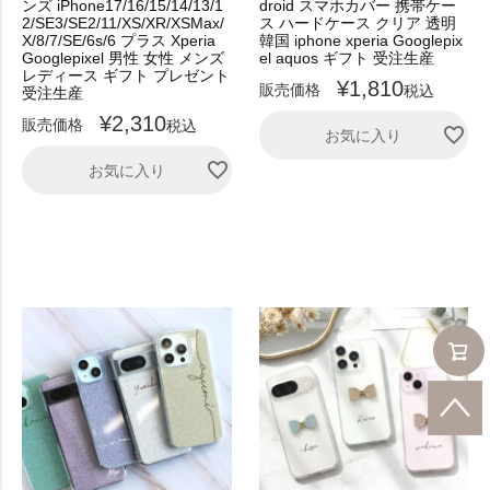
ンズ iPhone17/16/15/14/13/1
droid スマホカバー 携帯ケー
2/SE3/SE2/11/XS/XR/XSMax/
ス ハードケース クリア 透明
X/8/7/SE/6s/6 プラス Xperia
韓国 iphone xperia Googlepix
Googlepixel 男性 女性 メンズ
el aquos ギフト 受注生産
レディース ギフト プレゼント
¥
1,810
販売価格
税込
受注生産
¥
2,310
販売価格
税込
お気に入り
お気に入り