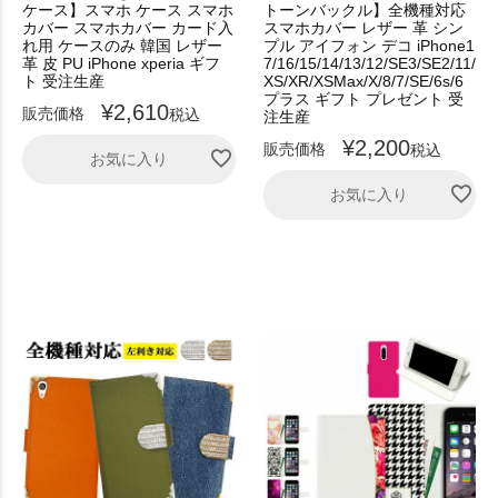
ケース】スマホ ケース スマホ
トーンバックル】全機種対応
カバー スマホカバー カード入
スマホカバー レザー 革 シン
れ用 ケースのみ 韓国 レザー
プル アイフォン デコ iPhone1
革 皮 PU iPhone xperia ギフ
7/16/15/14/13/12/SE3/SE2/11/
ト 受注生産
XS/XR/XSMax/X/8/7/SE/6s/6
プラス ギフト プレゼント 受
¥
2,610
販売価格
税込
注生産
¥
2,200
販売価格
税込
お気に入り
お気に入り