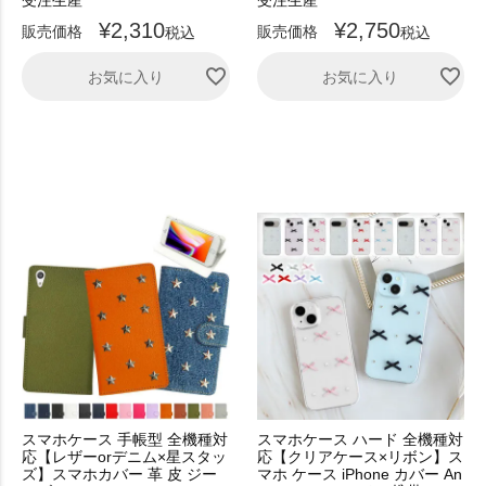
受注生産
受注生産
¥
2,310
¥
2,750
販売価格
販売価格
税込
税込
お気に入り
お気に入り
スマホケース 手帳型 全機種対
スマホケース ハード 全機種対
応【レザーorデニム×星スタッ
応【クリアケース×リボン】ス
ズ】スマホカバー 革 皮 ジー
マホ ケース iPhone カバー An