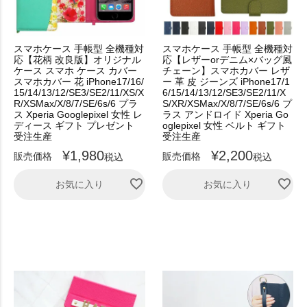
スマホケース 手帳型 全機種対
スマホケース 手帳型 全機種対
応【花柄 改良版】オリジナル
応【レザーorデニム×バッグ風
ケース スマホ ケース カバー
チェーン】スマホカバー レザ
スマホカバー 花 iPhone17/16/
ー 革 皮 ジーンズ iPhone17/1
15/14/13/12/SE3/SE2/11/XS/X
6/15/14/13/12/SE3/SE2/11/X
R/XSMax/X/8/7/SE/6s/6 プラ
S/XR/XSMax/X/8/7/SE/6s/6 プ
ス Xperia Googlepixel 女性 レ
ラス アンドロイド Xperia Go
ディース ギフト プレゼント
oglepixel 女性 ベルト ギフト
受注生産
受注生産
¥
1,980
¥
2,200
販売価格
販売価格
税込
税込
お気に入り
お気に入り