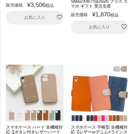
SMax/X/8/7/SE/6s/6 プラス ス
¥
3,506
販売価格
税込
マホ ギフト 受注生産
¥
1,870
販売価格
税込
お気に入り
お気に入り
スマホケース ハード 全機種対
スマホケース 手帳型 全機種対
応【ボタン付きレザーハード
応【レザーorデニム×ラインス