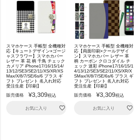
スマホケース 手帳型 全機種対
スマホケース 手帳型 全機種対
応【キュートデザイン×ゴージ
応【両面印刷×クールデザイ
ャスフラワー】スマホカバー
ン】スマホカバー レザー 革
レザー 革 花 柄 千鳥 チェック
柄 カーボン クロコダイル チ
カメリア iPhone17/16/15/14/
ェック 迷彩 iPhone17/16/15/1
13/12/SE3/SE2/11/XS/XR/XS
4/13/12/SE3/SE2/11/XS/XR/X
Max/X/8/7/SE/6s/6 プラス ギ
SMax/X/8/7/SE/6s/6 プラス ギ
フト プレゼント 名入れ対応
フト プレゼント 名入れ対応
受注生産【印刷】
受注生産【印刷】
¥
3,309
¥
3,309
販売価格
販売価格
税込
税込
お気に入り
お気に入り