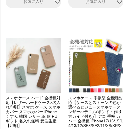
お気に入り
お気に入り
スマホケース ハード 全機種対
スマホケース 手帳型 全機種対
応【レザーハードケース×名入
応【ケースとストーンの色が
れ印刷】スマホ ケース スマホ
選べるビジュースマホケース
カバー スマホカバー iPhone
レザーorデニム(ボンド・作り
くすみ 韓国 レザー 革 皮 PU
方ガイド付き)】デコ 手帳 カ
ギフト 名入れ無料 受注生産
バー 全機種 iPhone17/16/15/1
【印刷】
4/13/12/SE3/SE2/11/XS/XR/X