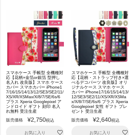
スマホケース 手帳型 全機種対
スマホケース 手帳型 全機種対
応【花柄×金箔or銀箔 型押し
応【花柄・ストラップ付き×選
名入れ 改良版】スマホ ケース
べるデコパーツ 改良版】オリ
カバー スマホカバー iPhone1
ジナルケース スマホ ケース
7/16/15/14/13/12/SE3/SE2/11/
カバー iPhone17/16/15/14/13/
XS/XR/XSMax/X/8/7/SE/6s/6
12/SE3/SE2/11/XS/XR/XSMa
プラス Xperia Googlepixel ア
x/X/8/7/SE/6s/6 プラス Xperia
ンドロイド ギフト 刻印 名入
Googlepixel 女性 ギフト プレ
れ無料 受注生産
ゼント 受注生産
¥
2,750
¥
2,640
販売価格
販売価格
税込
税込
お気に入り
お気に入り