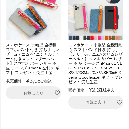
スマホケース 手帳型 全機種
スマホケース 手帳型 全機種対
スマホバンド付き 持ち手【レ
応 スマホバンド付き 持ち手
ザーorデニム×イニシャルチャ
【レザーorデニム×スリムレザ
ーム付きスリムレザーベル
ーベルト】スマホカバー レザ
ト】スマホカバー レザー 革
ー 革 皮 ジーンズ iPhone17/1
皮 ジーンズ iPhone 左利き ギ
6/15/14/13/12/SE3/SE2/11/X
フト プレゼント 受注生産
S/XR/XSMax/X/8/7/SE/6s/6 X
peria Googlepixel ギフト プレ
¥
3,080
販売価格
税込
ゼント 受注生産
¥
2,310
販売価格
税込
お気に入り
お気に入り