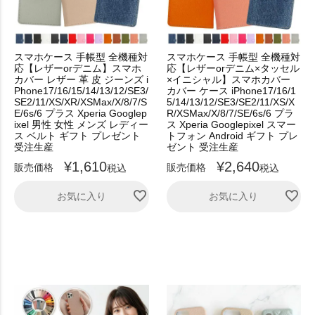
スマホケース 手帳型 全機種対
スマホケース 手帳型 全機種対
応【レザーorデニム】スマホ
応【レザーorデニム×タッセル
カバー レザー 革 皮 ジーンズ i
×イニシャル】スマホカバー
Phone17/16/15/14/13/12/SE3/
カバー ケース iPhone17/16/1
SE2/11/XS/XR/XSMax/X/8/7/S
5/14/13/12/SE3/SE2/11/XS/X
E/6s/6 プラス Xperia Googlep
R/XSMax/X/8/7/SE/6s/6 プラ
ixel 男性 女性 メンズ レディー
ス Xperia Googlepixel スマー
ス ベルト ギフト プレゼント
トフォン Android ギフト プレ
受注生産
ゼント 受注生産
¥
1,610
¥
2,640
販売価格
販売価格
税込
税込
お気に入り
お気に入り