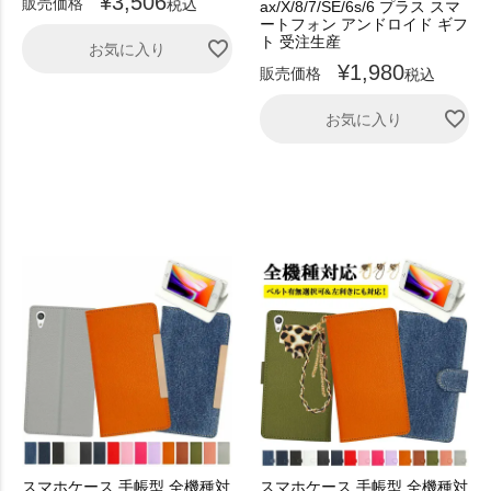
¥
3,506
販売価格
税込
ax/X/8/7/SE/6s/6 プラス スマ
ートフォン アンドロイド ギフ
ト 受注生産
お気に入り
¥
1,980
販売価格
税込
お気に入り
スマホケース 手帳型 全機種対
スマホケース 手帳型 全機種対