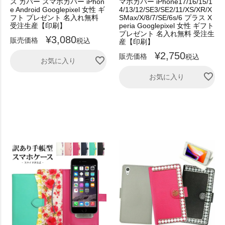
ス カバー スマホカバー iPhon
マホカバー iPhone17/16/15/1
e Android Googlepixel 女性 ギ
4/13/12/SE3/SE2/11/XS/XR/X
フト プレゼント 名入れ無料
SMax/X/8/7/SE/6s/6 プラス X
受注生産【印刷】
peria Googlepixel 女性 ギフト
プレゼント 名入れ無料 受注生
¥
3,080
販売価格
税込
産【印刷】
¥
2,750
販売価格
税込
お気に入り
お気に入り