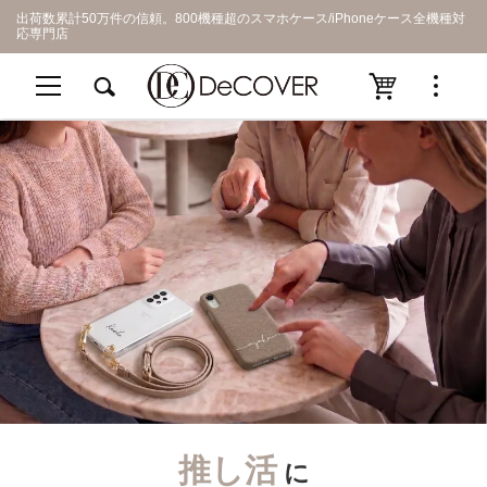
出荷数累計50万件の信頼。800機種超のスマホケース/iPhoneケース全機種対
応専門店
推し活
に