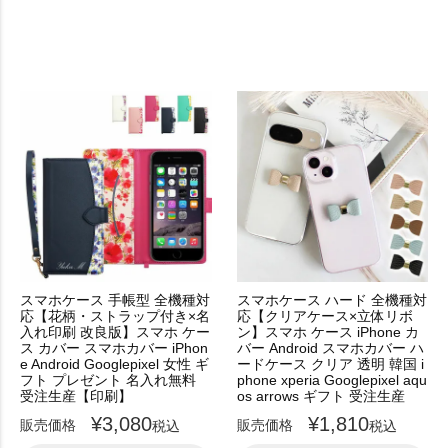
スマホケース 手帳型 全機種対
スマホケース ハード 全機種対
応【花柄・ストラップ付き×名
応【クリアケース×立体リボ
入れ印刷 改良版】スマホ ケー
ン】スマホ ケース iPhone カ
ス カバー スマホカバー iPhon
バー Android スマホカバー ハ
e Android Googlepixel 女性 ギ
ードケース クリア 透明 韓国 i
フト プレゼント 名入れ無料
phone xperia Googlepixel aqu
受注生産【印刷】
os arrows ギフト 受注生産
¥
3,080
¥
1,810
販売価格
販売価格
税込
税込