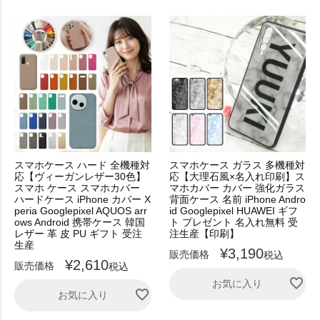
スマホケース ハード 全機種対
スマホケース ガラス 多機種対
応【ヴィーガンレザー30色】
応【大理石風×名入れ印刷】ス
スマホ ケース スマホカバー
マホカバー カバー 強化ガラス
ハードケース iPhone カバー X
背面ケース 名前 iPhone Andro
peria Googlepixel AQUOS arr
id Googlepixel HUAWEI ギフ
ows Android 携帯ケース 韓国
ト プレゼント 名入れ無料 受
レザー 革 皮 PU ギフト 受注
注生産【印刷】
生産
¥
3,190
販売価格
税込
¥
2,610
販売価格
税込
お気に入り
お気に入り