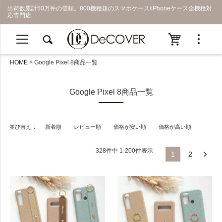
出荷数累計50万件の信頼。800機種超のスマホケース/iPhoneケース全機種対
応専門店
HOME
Google Pixel 8商品一覧
Google Pixel 8商品一覧
並び替え
新着順
レビュー順
価格が安い順
価格が高い順
328
件中
1
-
200
件表示
1
2