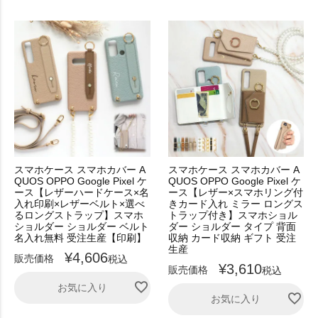
スマホケース スマホカバー A
スマホケース スマホカバー A
QUOS OPPO Google Pixel ケ
QUOS OPPO Google Pixel ケ
ース【レザーハードケース×名
ース【レザー×スマホリング付
入れ印刷×レザーベルト×選べ
きカード入れ ミラー ロングス
るロングストラップ】スマホ
トラップ付き】スマホショル
ショルダー ショルダー ベルト
ダー ショルダー タイプ 背面
名入れ無料 受注生産【印刷】
収納 カード収納 ギフト 受注
生産
¥
4,606
販売価格
税込
¥
3,610
販売価格
税込
お気に入り
お気に入り