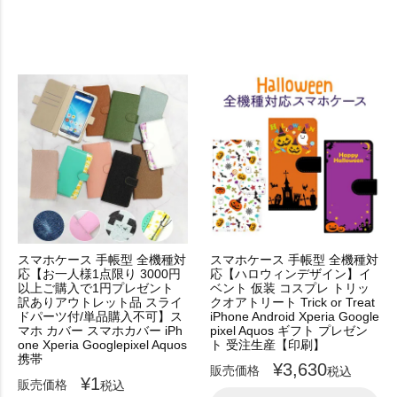
スマホケース 手帳型 全機種対
スマホケース 手帳型 全機種対
応【お一人様1点限り 3000円
応【ハロウィンデザイン】イ
以上ご購入で1円プレゼント
ベント 仮装 コスプレ トリッ
訳ありアウトレット品 スライ
クオアトリート Trick or Treat
ドパーツ付/単品購入不可】ス
iPhone Android Xperia Google
マホ カバー スマホカバー iPh
pixel Aquos ギフト プレゼン
one Xperia Googlepixel Aquos
ト 受注生産【印刷】
携帯
¥
3,630
販売価格
税込
¥
1
販売価格
税込