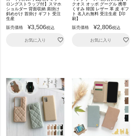
ロングストラップ付】スマホ
クオス オッポ グーグル 携帯
ショルダー 背面収納 肩掛け
くすみ 韓国 レザー 革 皮 ギフ
斜めがけ 首掛け ギフト 受注
ト 名入れ無料 受注生産【印
生産
刷】
¥
3,506
¥
2,806
販売価格
販売価格
税込
税込
お気に入り
お気に入り