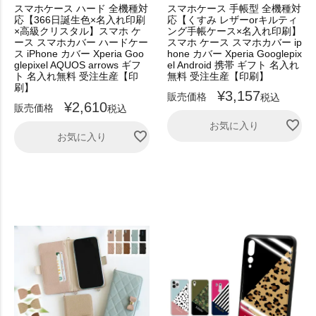
スマホケース ハード 全機種対
スマホケース 手帳型 全機種対
応【366日誕生色×名入れ印刷
応【くすみ レザーorキルティ
×高級クリスタル】スマホ ケ
ング手帳ケース×名入れ印刷】
ース スマホカバー ハードケー
スマホ ケース スマホカバー ip
ス iPhone カバー Xperia Goo
hone カバー Xperia Googlepix
glepixel AQUOS arrows ギフ
el Android 携帯 ギフト 名入れ
ト 名入れ無料 受注生産【印
無料 受注生産【印刷】
刷】
¥
3,157
販売価格
税込
¥
2,610
販売価格
税込
お気に入り
お気に入り