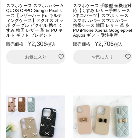
スマホケース スマホカバー A
スマホケース 手帳型 全機種対
QUOS OPPO Google Pixel ケ
応【くすみ レザー手帳ケース
ース【レザーハードorキルテ
×ネコパーツ】スマホ ケース
ィングケース】アクオス オッ
スマホ カバー スマホカバー
ポ グーグル ピクセル 携帯 く
携帯ケース 韓国 レザー 革 皮
すみ 韓国 レザー 革 皮 PU キ
PU iPhone Xperia Googlepixel
ルト ギフト プレゼント
Aquos ギフト 受注生産
¥
2,306
¥
2,706
販売価格
販売価格
税込
税込
お気に入り
お気に入り