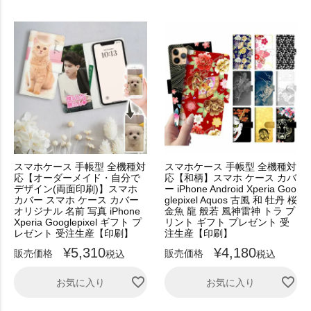
スマホケース 手帳型 全機種対
スマホケース 手帳型 全機種対
応【オーダーメイド・自分で
応【和柄】スマホ ケース カバ
デザイン(両面印刷)】スマホ
ー iPhone Android Xperia Goo
カバー スマホ ケース カバー
glepixel Aquos 古風 和 牡丹 桜
オリジナル 名前 写真 iPhone
金魚 龍 般若 風神雷神 トラ プ
Xperia Googlepixel ギフト プ
リント ギフト プレゼント 受
レゼント 受注生産【印刷】
注生産【印刷】
¥
5,310
¥
4,180
販売価格
販売価格
税込
税込
お気に入り
お気に入り