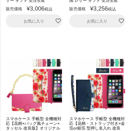
ザー ギフト 受注生産
国 レザー ギフト 受注生産
¥
3,006
¥
3,256
販売価格
販売価格
税込
税込
お気に入り
お気に入り
スマホケース 手帳型 全機種対
スマホケース 手帳型 全機種対
応【花柄×バッグ風チェーン×
応【花柄・ストラップ付き×金
タッセル 改良版】オリジナル
箔or銀箔 型押し名入れ 改良