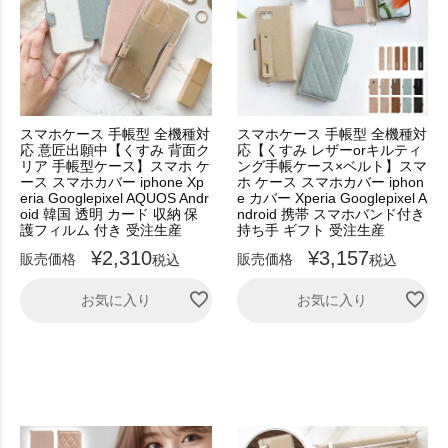
スマホケース 手帳型 全機種対
スマホケース 手帳型 全機種対
応 意匠出願中【くすみ 背面ク
応【くすみ レザーorキルティ
リア 手帳型ケース】スマホ ケ
ング手帳ケース×ベルト】スマ
ース スマホカバー iphone Xp
ホ ケース スマホカバー iphon
eria Googlepixel AQUOS Andr
e カバー Xperia Googlepixel A
oid 韓国 透明 カード 収納 保
ndroid 携帯 スマホバンド付き
護フィルム 付き 受注生産
持ち手 ギフト 受注生産
¥
2,310
¥
3,157
販売価格
販売価格
税込
税込
お気に入り
お気に入り