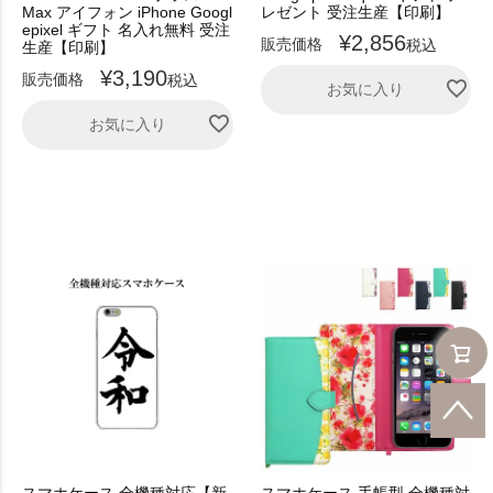
Max アイフォン iPhone Googl
レゼント 受注生産【印刷】
epixel ギフト 名入れ無料 受注
¥
2,856
販売価格
税込
生産【印刷】
¥
3,190
販売価格
税込
お気に入り
お気に入り
スマホケース 全機種対応【新
スマホケース 手帳型 全機種対